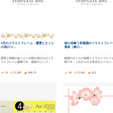
4月のイラストフレーム：霞雲とさくら
桜の花舞う和風調のイラストフレー
の花のコ…
素材（春の…
霞雲と和風のあしらいの桜の花びらのイラ
縦型のさくらの花舞うイラストフレー
ストフレーム素材です。縦型のシンプ…
材です。これからの入学式のシーズン
23
1,395
568.75
28
2,040
812