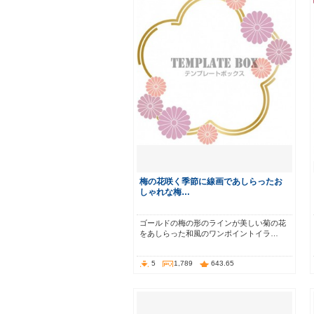
梅の花咲く季節に線画であしらったお
しゃれな梅…
ゴールドの梅の形のラインが美しい菊の花
をあしらった和風のワンポイントイラ…
5
1,789
643.65