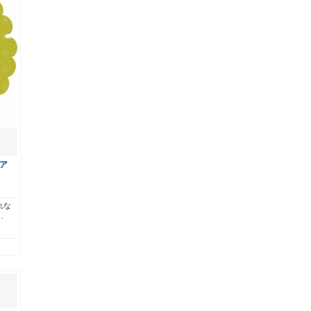
ア
れな
…