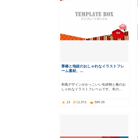
寒椿と地紋のおしゃれなイラストフレ
ーム素材。…
和風デザインがかっこいい矢絣柄と椿のお
しゃれなイラストフレームです。冬の…
13
1,571
595.35