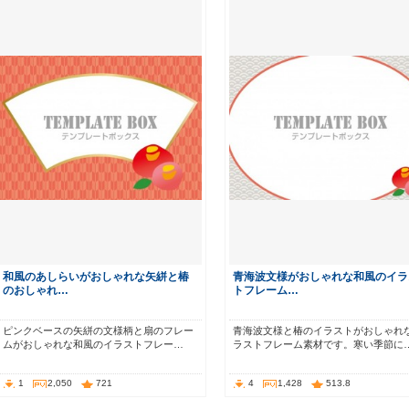
和風のあしらいがおしゃれな矢絣と椿
青海波文様がおしゃれな和風のイラ
のおしゃれ…
トフレーム…
ピンクベースの矢絣の文様柄と扇のフレー
青海波文様と椿のイラストがおしゃれ
ムがおしゃれな和風のイラストフレー…
ラストフレーム素材です。寒い季節に
1
2,050
721
4
1,428
513.8