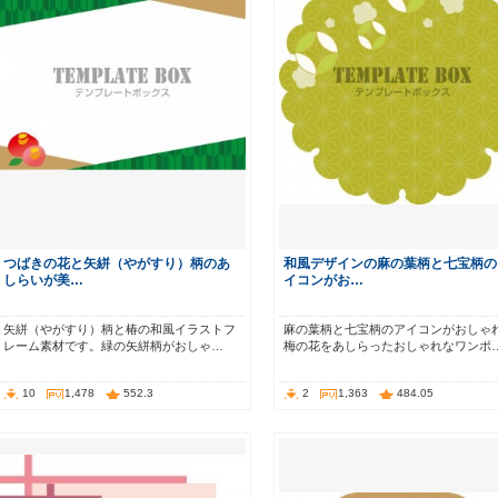
つばきの花と矢絣（やがすり）柄のあ
和風デザインの麻の葉柄と七宝柄の
しらいが美…
イコンがお…
矢絣（やがすり）柄と椿の和風イラストフ
麻の葉柄と七宝柄のアイコンがおしゃ
レーム素材です。緑の矢絣柄がおしゃ…
梅の花をあしらったおしゃれなワンポ
10
1,478
552.3
2
1,363
484.05