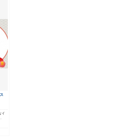
ス
なイ
…