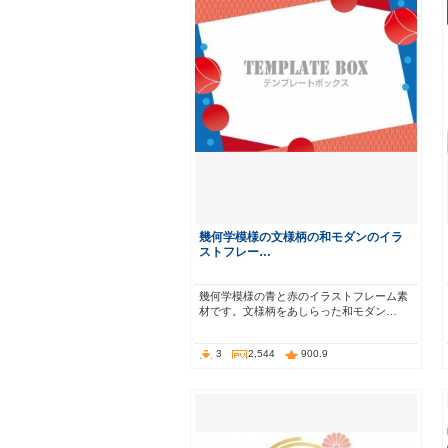
幾何学模様の文様柄の和モダンのイラ
ストフレー…
幾何学模様の青と赤のイラストフレーム素
材です。文様柄をあしらった和モダン…
3
2,544
900.9