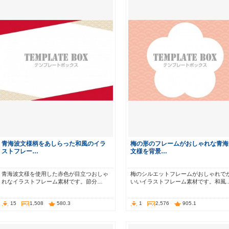
青海波文様柄をあしらった和風のイラ
梅の形のフレームがおしゃれな青海
ストフレー…
文様を背景…
青海波文様を使用した赤色が目立つおしゃ
梅のシルエットフレームがおしゃれで
れなイラストフレーム素材です。節分…
いいイラストフレーム素材です。和風
15
1,508
580.3
1
2,576
905.1