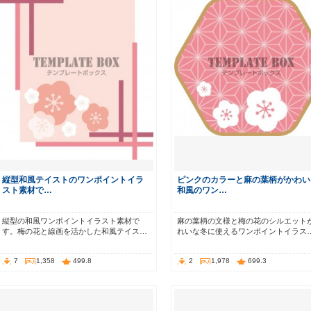
縦型和風テイストのワンポイントイラ
ピンクのカラーと麻の葉柄がかわい
スト素材で…
和風のワン…
縦型の和風ワンポイントイラスト素材で
麻の葉柄の文様と梅の花のシルエット
す。梅の花と線画を活かした和風テイス…
れいな冬に使えるワンポイントイラス
7
1,358
499.8
2
1,978
699.3