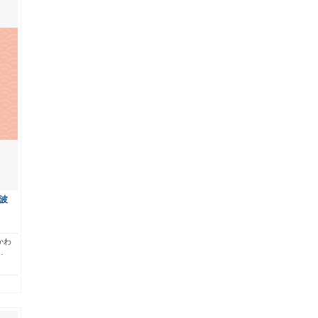
波
かわ
…