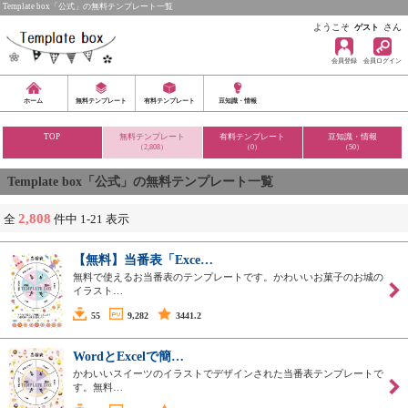
Template box「公式」の無料テンプレート一覧
ようこそ
さん
ゲスト
会員登録
会員ログイン
ホーム
無料テンプレート
有料テンプレート
豆知識・情報
TOP
無料テンプレート
有料テンプレート
豆知識・情報
（2,808）
（0）
（50）
Template box「公式」の無料テンプレート一覧
2,808
全
件中 1-21 表示
【無料】当番表「Exce…
無料で使えるお当番表のテンプレートです。かわいいお菓子のお城の
イラスト…
55
9,282
3441.2
WordとExcelで簡…
かわいいスイーツのイラストでデザインされた当番表テンプレートで
す。無料…