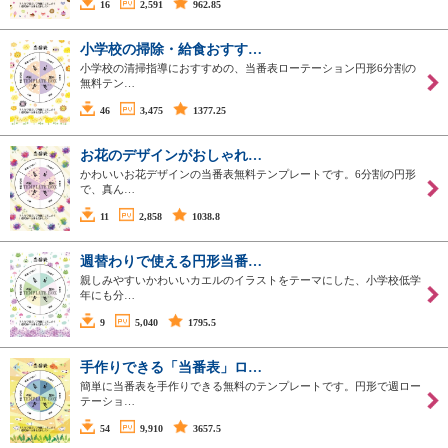
16
2,591
962.85
小学校の掃除・給食おすす…
小学校の清掃指導におすすめの、当番表ローテーション円形6分割の
無料テン…
46
3,475
1377.25
お花のデザインがおしゃれ…
かわいいお花デザインの当番表無料テンプレートです。6分割の円形
で、真ん…
11
2,858
1038.8
週替わりで使える円形当番…
親しみやすいかわいいカエルのイラストをテーマにした、小学校低学
年にも分…
9
5,040
1795.5
手作りできる「当番表」ロ…
簡単に当番表を手作りできる無料のテンプレートです。円形で週ロー
テーショ…
54
9,910
3657.5