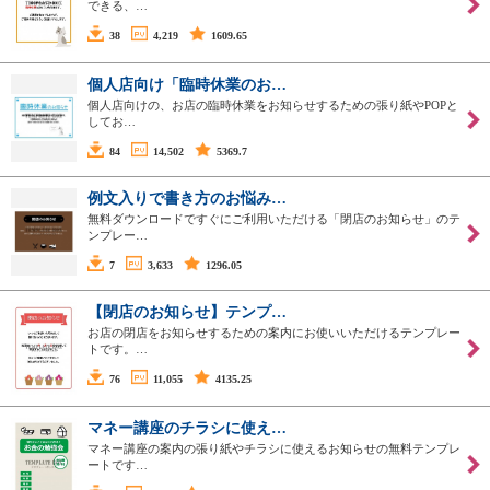
できる、…
38
4,219
1609.65
個人店向け「臨時休業のお…
個人店向けの、お店の臨時休業をお知らせするための張り紙やPOPと
してお…
84
14,502
5369.7
例文入りで書き方のお悩み…
無料ダウンロードですぐにご利用いただける「閉店のお知らせ」のテ
ンプレー…
7
3,633
1296.05
【閉店のお知らせ】テンプ…
お店の閉店をお知らせするための案内にお使いいただけるテンプレー
トです。…
76
11,055
4135.25
マネー講座のチラシに使え…
マネー講座の案内の張り紙やチラシに使えるお知らせの無料テンプレ
ートです…