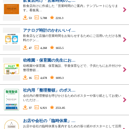
飲食店向け「営業時間のご…
飲食店向けに作成した「営業時間のご案内」テンプレートになりま
す。看板風…
53
5,788
2211.3
アナログ時計のかわいいイ…
飲食店など店舗の営業時間をお知らせするためにご活用いただける無
料のテン…
47
4,260
1655.5
幼稚園・保育園の先生にお…
幼稚園や保育園、保育施設、学童保育などで、子供たちにお片付けや
整理整頓…
16
4,678
1693.3
社内用「整理整頓」のポス…
会社内の整理整頓を呼びかけるためのポスターや張り紙としてお使い
いただけ…
37
6,921
2551.85
お店や会社の「臨時休業」…
お店や会社の臨時休業を案内するための張り紙やポスターとして活用