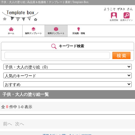
子供・大人の塗り絵 | 高品質＆低価格！テンプレート素材 | Template-Box
ようこそ
さん
ゲスト
会員登録
会員ログイン
ホーム
無料テンプレート
有料テンプレート
豆知識・情報
キーワード検索
子供・大人の塗り絵一覧
0
全
件中 1-0 表示
前へ
次へ