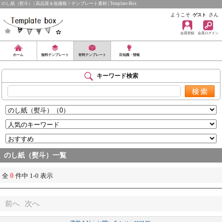
のし紙（熨斗） | 高品質＆低価格！テンプレート素材 | Template-Box
ようこそ
さん
ゲスト
会員登録
会員ログイン
ホーム
無料テンプレート
有料テンプレート
豆知識・情報
キーワード検索
のし紙（熨斗）一覧
0
全
件中 1-0 表示
前へ
次へ