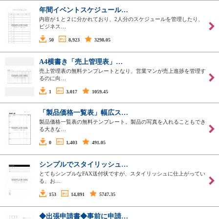
年間イベントスケジュール…
内容が１と２に分かれており、2人分のスケジュールを管理したり、
ビジネス…
50
8,923
3298.05
A4横書き「売上管理表」…
売上管理表の無料テンプレートとなり、営業マンが売上進捗を管理す
るのに向…
1
3,017
1059.45
「製品価格一覧表」幅広ス…
製品価格一覧表の無料テンプレート。製品の写真を入れることもでき
る大きな…
0
1,403
491.05
シンプルでスタイリッシュ…
とてもシンプルなFAX送付状ですが、スタイリッシュに仕上がってい
る、お…
153
14,891
5747.35
◆出張申請書◆事前に申請…