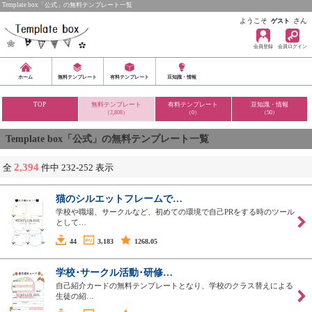
Template box「公式」の無料テンプレート一覧
ようこそ
さん
ゲスト
会員登録
会員ログイン
ホーム
無料テンプレート
有料テンプレート
豆知識・情報
TOP
無料テンプレート
有料テンプレート
豆知識・情報
（2,808）
（0）
（50）
Template box「公式」の無料テンプレート一覧
2,394
全
件中 232-252 表示
猫のシルエットフレームで…
学校や職場、サークルなど、初めての環境で自己PRをする時のツール
として…
44
3,183
1268.05
学校･サークル活動･研修…
自己紹介カードの無料テンプレートとなり、学校のクラス替えによる
生徒の紹…