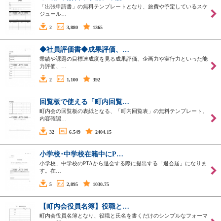
「出張申請書」の無料テンプレートとなり、旅費や予定しているスケ
ジュール…
2
3,880
1365
◆社員評価書◆成果評価、…
業績や課題の目標達成度を見る成果評価、企画力や実行力といった能
力評価、…
2
1,100
392
回覧板で使える「町内回覧…
町内会の回覧板の表紙となる、「町内回覧表」の無料テンプレート。
内容確認…
32
6,549
2404.15
小学校･中学校在籍中にP…
小学校、中学校のPTAから退会する際に提出する「退会届」になりま
す。在…
5
2,895
1030.75
【町内会役員名簿】役職と…
町内会役員名簿となり、役職と氏名を書くだけのシンプルなフォーマ