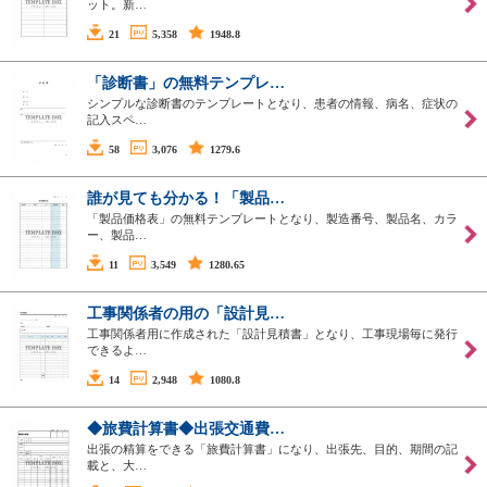
ット。新…
21
5,358
1948.8
「診断書」の無料テンプレ…
シンプルな診断書のテンプレートとなり、患者の情報、病名、症状の
記入スペ…
58
3,076
1279.6
誰が見ても分かる！「製品…
「製品価格表」の無料テンプレートとなり、製造番号、製品名、カラ
ー、製品…
11
3,549
1280.65
工事関係者の用の「設計見…
工事関係者用に作成された「設計見積書」となり、工事現場毎に発行
できるよ…
14
2,948
1080.8
◆旅費計算書◆出張交通費…
出張の精算をできる「旅費計算書」になり、出張先、目的、期間の記
載と、大…