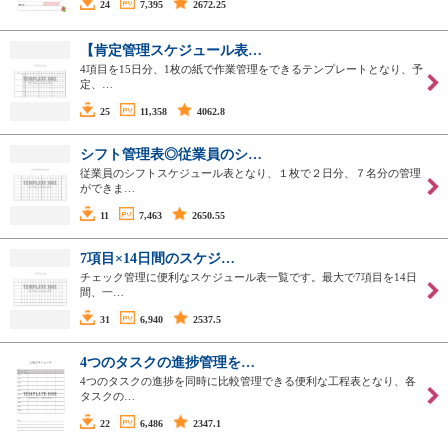
24
7,395
2672.25
【肯定管理スケジュール表…
4項目を15日分、1枚の紙で作業管理をできるテンプレートとなり、予
定、…
25
11,358
4062.8
シフト管理表◎従業員のシ…
従業員のシフトスケジュール表となり、１枚で２日分、７名分の管理
ができま…
11
7,463
2650.55
7項目×14日間のスケジ…
チェック管理に便利なスケジュール表一覧です。最大で7項目を14日
間、一…
31
6,940
2537.5
4つのタスクの進捗管理を…
4つのタスクの進捗を同時に比較管理できる便利な工程表となり、各
タスクの…
22
6,486
2347.1