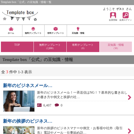
Template box「公式」の豆知識・情報一覧
ようこそ
さん
ゲスト
会員登録
会員ログイン
ホーム
無料テンプレート
有料テンプレート
豆知識・情報
TOP
無料テンプレート
有料テンプレート
豆知識・情報
（2,808）
（0）
（50）
Template box「公式」の豆知識・情報
3
全
件中 1-3 表示
新年のビジネスメール…
新年のビジネスメール！一斉送信はNG！？基本的な書き出し
の書き方や例文と挨拶の社…
6,407
0
新年の挨拶のビジネス…
新年の挨拶のビジネスマナーや例文・お客様や社外（取引
先）電話やメール・仕事始め訪…