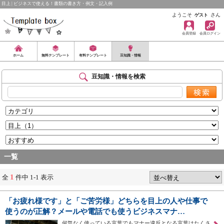
目上 | ビジネスで使える！書類の書き方・例文・記入例
ようこそ
さん
ゲスト
会員登録
会員ログイン
ホーム
無料テンプレート
有料テンプレート
豆知識・情報
豆知識・情報を検索
一覧
1
全
件中 1-1 表示
「お疲れ様です」と「ご苦労様」どちらを目上の人や仕事で
使うのが正解？メールや電話でも使うビジネスマナ…
何気なく使っている言葉でもマナー違反となる言葉はたくさ