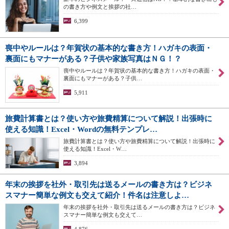
の書き方や例文と挨拶の社…
6,399
喪中やルールは？年賀状の基本的な書き方！ハガキの表面・
裏面にもマナーがある？子供や家族写真はＮＧ！？
喪中やルールは？年賀状の基本的な書き方！ハガキの表面・
裏面にもマナーがある？子供…
5,911
旅費計算書とは？使い方や旅費精算について解説！出張時に
使える知識！Excel・Wordの無料テンプレ…
旅費計算書とは？使い方や旅費精算について解説！出張時に
使える知識！Excel・W…
3,894
年末の挨拶を社外・取引先は送るメールの書き方は？ビジネ
スマナー簡単な例文も交えて紹介！件名は注意しよ…
年末の挨拶を社外・取引先は送るメールの書き方は？ビジネ
スマナー簡単な例文も交えて…
4,876