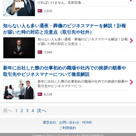
ければいけません。名刺交換…
2,656
知らない人も多い通夜・葬儀のビジネスマナーを解説！訃報
が届いた時の対応と注意点（取引先や社外）
知らない人も多い通夜・葬儀のビジネスマナーを解説！訃報
が届いた時の対応と注意点（…
3,040
新年に出社した際の仕事初めの職場や社内での挨拶の順番や
取引先やビジネスマナーについて徹底解説
新年に出社した際の仕事初めの職場や社内での挨拶の順番や
取引先やビジネスマナーにつ…
8,539
前へ
1
2
3
4
次へ
運営会社
お問い合わせ
HOME
ご利用規約
Copyright (c) 2026 テンプレートボックス ALL RIGHTS RESERVED.