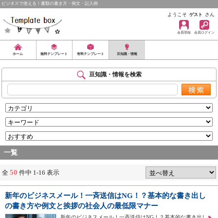
ビジネスで使える！書類の書き方・例文・記入例
ようこそ
さん
ゲスト
会員登録
会員ログイン
ホーム
無料テンプレート
有料テンプレート
豆知識・情報
豆知識・情報を検索
一覧
50
全
件中 1-16 表示
新年のビジネスメール！一斉送信はNG！？基本的な書き出し
の書き方や例文と挨拶の社会人の最低限マナー
新年のビジネスメール！一斉送信はNG！？基本的な書き出し