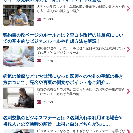
大学や大学院に入学・就職の際の推薦状の封筒の書き方や送
り方、添え状の例文をご紹介…
24,793
契約書の改ページのルールとは？空白や改行の注意点につい
ての基本的なビジネスルールや作成方法を解説！
契約書の改ページのルールとは？空白や改行の注意点につい
ての基本的なビジネスルール…
16,778
病気の治療などでお世話になった医師へのお礼の手紙の書き
方について、宛名や言葉の例文やポイントをご紹介…
病気の治療などでお世話になった医師へのお礼の手紙の書き
方について、宛名や言葉の例…
76,859
名刺交換のビジネスマナーとは？名刺入れを利用する場合や
複数人との交換時の順番・上司と自分どちらが先に…
ビジネスマンになると、さまざまなビジネスマナーを学ばな