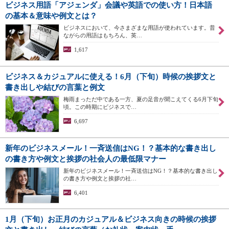
ビジネス用語「アジェンダ」会議や英語での使い方！日本語
の基本＆意味や例文とは？
ビジネスにおいて、今さまざまな用語が使われています。昔
ながらの用語はもちろん、英…
1,617
ビジネス＆カジュアルに使える！6月（下旬）時候の挨拶文と
書き出しや結びの言葉と例文
梅雨まっただ中である一方、夏の足音が聞こえてくる6月下旬
頃。この時期にビジネスで…
6,697
新年のビジネスメール！一斉送信はNG！？基本的な書き出し
の書き方や例文と挨拶の社会人の最低限マナー
新年のビジネスメール！一斉送信はNG！？基本的な書き出し
の書き方や例文と挨拶の社…
6,401
1月（下旬）お正月のカジュアル＆ビジネス向きの時候の挨拶