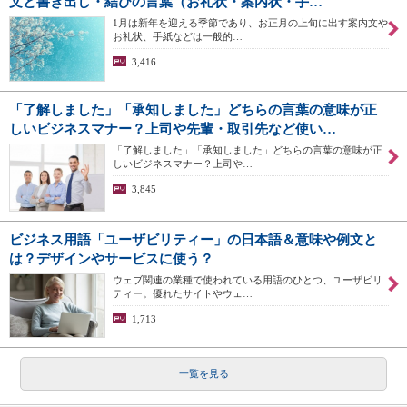
文と書き出し・結びの言葉（お礼状・案内状・手…
1月は新年を迎える季節であり、お正月の上旬に出す案内文や
お礼状、手紙などは一般的…
3,416
「了解しました」「承知しました」どちらの言葉の意味が正
しいビジネスマナー？上司や先輩・取引先など使い…
「了解しました」「承知しました」どちらの言葉の意味が正
しいビジネスマナー？上司や…
3,845
ビジネス用語「ユーザビリティー」の日本語＆意味や例文と
は？デザインやサービスに使う？
ウェブ関連の業種で使われている用語のひとつ、ユーザビリ
ティー。優れたサイトやウェ…
1,713
一覧を見る