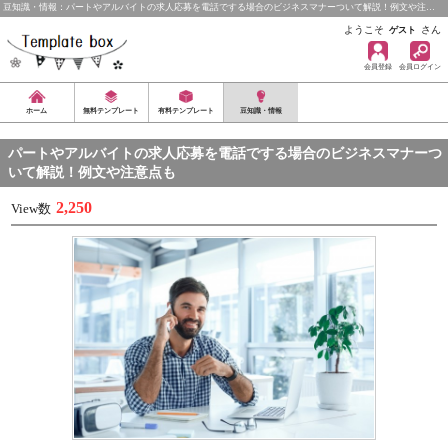
豆知識・情報：パートやアルバイトの求人応募を電話でする場合のビジネスマナーついて解説！例文や注…
ようこそ
さん
ゲスト
会員登録
会員ログイン
ホーム
無料テンプレート
有料テンプレート
豆知識・情報
パートやアルバイトの求人応募を電話でする場合のビジネスマナーつ
いて解説！例文や注意点も
2,250
View数