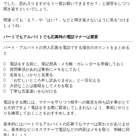
でした。恐れ入りますがもう一度お願いできますか？」と謝罪をしつつ
聞き返すといいでしょう。
間違っても「え？」や「はい？」などと聞き返さないように気をつけま
しょうね。
パートでもアルバイトでも応募時の電話マナーは重要
パート・アルバイトの求人応募を電話でする場合のポイントをまとめる
と
 電話をする前に、筆記用具・メモ帳・カレンダーを準備しておく
 質問事項があれば事前にメモをしておく
 名前をしっかりと名乗る
 「お忙しいところ申し訳ありません」と一言伝える
 大切なことは復唱をしてメモを取る
 丁寧な言葉遣いを心がける
電話をする際には、マナーを守りつつ相手への敬意を持ち話す事がとて
も大切ですよ！電話をする際に緊張してしまわないよう、事前にやりと
りを練習しておくことをおすすめします。
基本的にはパートでもアルバイトの応募でもマナーは変わりがありませ
ん。基本的なビジネスマナーで電話などの内容はメモを取り、明確に回
答しましょう。