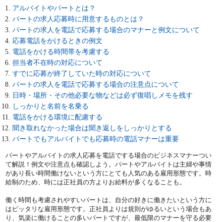
アルバイトやパートとは？
パートの求人応募時に用意するものとは？
パートの求人を電話で応募する場合のマナーと例文について
応募電話をかけるときの例文
電話をかける時間帯を考慮する
担当者不在時の対応について
すでに応募が終了していた時の対応について
パートの求人を電話で応募する場合の注意点について
日時・場所・その他必要な物などは必ず復唱しメモを残す
しっかりと名前を名乗る
電話をかける環境に配慮する
聞き取れなかった場合は聞き返しをしっかりとする
パートでもアルバイトでも応募時の電話マナーは重要
パートやアルバイトの求人応募を電話でする場合のビジネスマナーつい
て解説！例文や注意点も確認しよう。パートやアルバイトは主婦や事情
があり長い時間働けないという方にとても人気のある雇用形態です。時
給制のため、時には正社員の方よりお給料が多くなることも。
働く時間も考慮されやすいパートは、自分の好きに働きたいという方に
はピッタリな雇用形態です。正社員よりは規則がゆるいという場合もあ
り、気楽に働けることの多いパートですが、最低限のマナーを守る必要