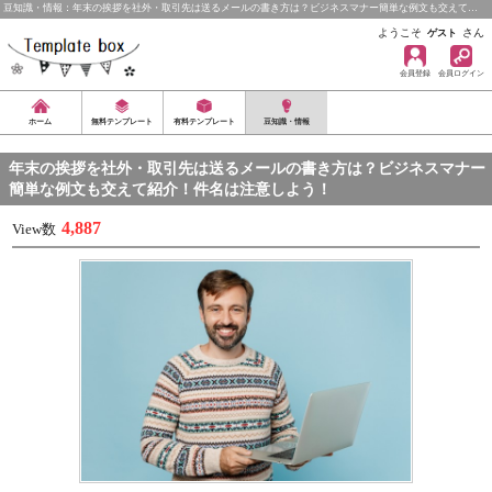
豆知識・情報：年末の挨拶を社外・取引先は送るメールの書き方は？ビジネスマナー簡単な例文も交えて…
ようこそ
さん
ゲスト
会員登録
会員ログイン
ホーム
無料テンプレート
有料テンプレート
豆知識・情報
年末の挨拶を社外・取引先は送るメールの書き方は？ビジネスマナー
簡単な例文も交えて紹介！件名は注意しよう！
4,887
View数