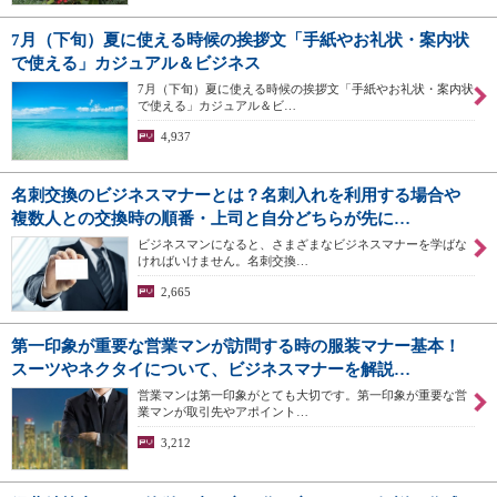
7月（下旬）夏に使える時候の挨拶文「手紙やお礼状・案内状
で使える」カジュアル＆ビジネス
7月（下旬）夏に使える時候の挨拶文「手紙やお礼状・案内状
で使える」カジュアル＆ビ…
4,937
名刺交換のビジネスマナーとは？名刺入れを利用する場合や
複数人との交換時の順番・上司と自分どちらが先に…
ビジネスマンになると、さまざまなビジネスマナーを学ばな
ければいけません。名刺交換…
2,665
第一印象が重要な営業マンが訪問する時の服装マナー基本！
スーツやネクタイについて、ビジネスマナーを解説…
営業マンは第一印象がとても大切です。第一印象が重要な営
業マンが取引先やアポイント…
3,212