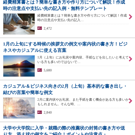
経費精算書とは？簡単な書き方や作り方について解説！作成
時の注意点や支払い先の記入例・無料テンプレート
経費精算書とは？簡単な書き方や作り方について解説！作成
時の注意点や支払い先の記入…
2,472
1月の上旬にする時候の挨拶文の例文や案内状の書き方！ビジ
ネスやカジュアルに使える言葉
1月（上旬）にお礼状や案内状、手紙などを出したいと考えて
いる方も多いのではないで…
5,680
カジュアル＆ビジネス向きの2月（上旬）基本的な書き出し・
結びの言葉や簡単な例文
2月に案内状やお礼状、また手紙を書く機会がある方も多いか
もしれません。そんな時、…
2,840
大学や大学院に入学・就職の際の推薦状の封筒の書き方や送
り方、添え状の例文をご紹介！ポイントや注意点・…