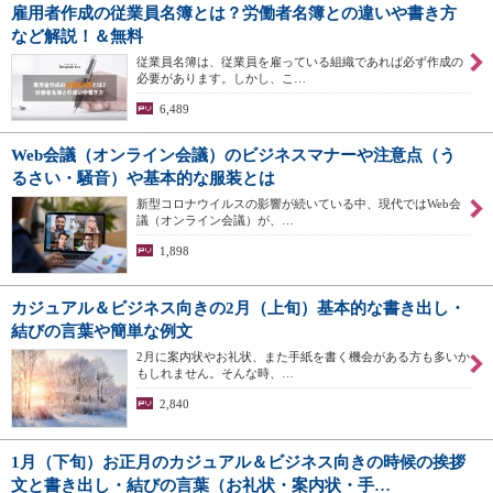
雇用者作成の従業員名簿とは？労働者名簿との違いや書き方
など解説！＆無料
従業員名簿は、従業員を雇っている組織であれば必ず作成の
必要があります。しかし、こ…
6,489
Web会議（オンライン会議）のビジネスマナーや注意点（う
るさい・騒音）や基本的な服装とは
新型コロナウイルスの影響が続いている中、現代ではWeb会
議（オンライン会議）が、…
1,898
カジュアル＆ビジネス向きの2月（上旬）基本的な書き出し・
結びの言葉や簡単な例文
2月に案内状やお礼状、また手紙を書く機会がある方も多いか
もしれません。そんな時、…
2,840
1月（下旬）お正月のカジュアル＆ビジネス向きの時候の挨拶
文と書き出し・結びの言葉（お礼状・案内状・手…