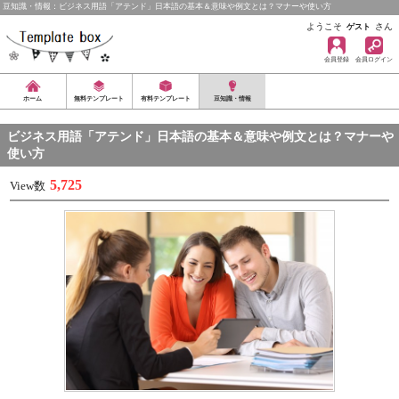
豆知識・情報：ビジネス用語「アテンド」日本語の基本＆意味や例文とは？マナーや使い方
ようこそ
さん
ゲスト
会員登録
会員ログイン
ホーム
無料テンプレート
有料テンプレート
豆知識・情報
ビジネス用語「アテンド」日本語の基本＆意味や例文とは？マナーや
使い方
5,725
View数