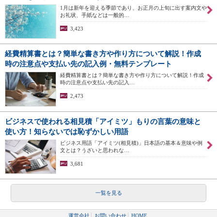
1月は新年を迎える季節であり、お正月の上旬に出す案内文や
お礼状、手紙などは一般的…
3,423
経費精算書とは？簡単な書き方や作り方について解説！作成
時の注意点や支払い先の記入例・無料テンプレート
経費精算書とは？簡単な書き方や作り方について解説！作成
時の注意点や支払い先の記入…
2,473
ビジネスで使われる相見積「アイミツ」もりの言葉の意味と
使い方！知らないでは恥ずかしい用語
ビジネス用語「アイミツ(相見積)」日本語の基本＆意味や例
文とは？うざいと思われな…
3,681
一覧を見る
運営会社
お問い合わせ
HOME