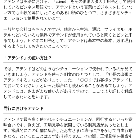
アテンドは英語における、「attend」をそのままカタカナ用語として使用
しているビジネス用語です。アテンドという言葉はビジネスをしていな
い方でも比較的耳にしたことのある用語のひとつで、さまざまなシチュ
エーションで使用されています。
一般的な会社はもちろんですが、鉄道から空港、通訳、ブライダル、ホ
テルなどいろいろな業界でアテンドが使用されていると聞くとピンと来
るでしょう。ビジネス用語として、アテンドは基本中の基本。必ず理解
するようにしておきたいところです。
「アテンド」の使い方は？
では、アテンドはどのようなシチュエーションで使われているのか見て
いきましょう。アテンドを使った例文のひとつとして、「社長の出張に
アテンドする」などがあります。また、「〇〇までお客様をアテンドし
ておいてください」といった場合にも使われることがあるでしょう。ア
テンドには、さまざまな使い方がありますので、ここでより詳しく解説
していきたいと思います。
同行におけるアテンド
アテンドで最も多く使われるシチュエーションが、同行するといった意
味合いです。例えば、工場見学を展開している製菓店があったとしま
す。常識的にこの店舗に集合したお客さまに適当に声をかけて自由行動
させる、といったことはまずあり得ません。その際、工場見学を担当す