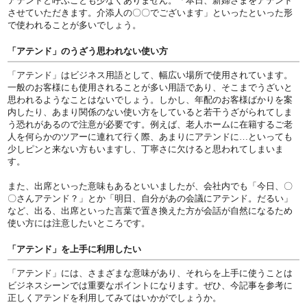
アテンドと呼ぶことも少なくありません。「本日、新婦さまをアテンド
させていただきます。介添人の〇〇でございます」といったといった形
で使われることが多いでしょう。
「アテンド」のうざう思われない使い方
「アテンド」はビジネス用語として、幅広い場所で使用されています。
一般のお客様にも使用されることが多い用語であり、そこまでうざいと
思われるようなことはないでしょう。しかし、年配のお客様ばかりを案
内したり、あまり関係のない使い方をしていると若干うざがられてしま
う恐れがあるので注意が必要です。例えば、老人ホームに在籍するご老
人を何らかのツアーに連れて行く際、あまりにアテンドに…といっても
少しピンと来ない方もいますし、丁寧さに欠けると思われてしまいま
す。
また、出席といった意味もあるといいましたが、会社内でも「今日、〇
〇さんアテンド？」とか「明日、自分があの会議にアテンド。だるい」
など、出る、出席といった言葉で置き換えた方が会話が自然になるため
使い方には注意したいところです。
「アテンド」を上手に利用したい
「アテンド」には、さまざまな意味があり、それらを上手に使うことは
ビジネスシーンでは重要なポイントになります。ぜひ、今記事を参考に
正しくアテンドを利用してみてはいかがでしょうか。