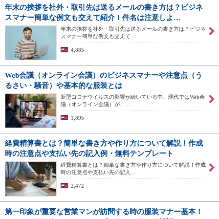
年末の挨拶を社外・取引先は送るメールの書き方は？ビジネ
スマナー簡単な例文も交えて紹介！件名は注意しよ…
年末の挨拶を社外・取引先は送るメールの書き方は？ビジネ
スマナー簡単な例文も交えて…
4,885
Web会議（オンライン会議）のビジネスマナーや注意点（う
るさい・騒音）や基本的な服装とは
新型コロナウイルスの影響が続いている中、現代ではWeb会
議（オンライン会議）が、…
1,895
経費精算書とは？簡単な書き方や作り方について解説！作成
時の注意点や支払い先の記入例・無料テンプレート
経費精算書とは？簡単な書き方や作り方について解説！作成
時の注意点や支払い先の記入…
2,472
第一印象が重要な営業マンが訪問する時の服装マナー基本！