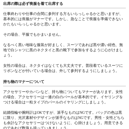
出席の際は必ず喪服を着て出席する
仕事終わりや仕事の合間に参列する方もいらっしゃるかと思いますが、
基本的には喪服がマナーです。しかし、急なことで喪服を準備できない
かたもいらっしゃるかと思います。
その場合、平服でもかまいません。
なるべく黒い地味な服装が好ましく、スーツであれば黒や濃い紺色、無
地で白シャツに黒のネクタイと黒の靴下で参加をするように心がけまし
ょう。
女性の場合は、ネクタイはなくても大丈夫です。普段着ているスーツに
リボンなどが付いている場合は、外して参列するようにしましょう。
持ち物のマナーについて
アクセサリーやカバンなど、持ち物についてもマナーがあります。女性
の場合、アクセサリーは一連の白のパールが基本的です。イヤリングを
つける場合は一粒タイプのパールのイヤリングにしましょう。
結婚指輪や腕時計はOKですが、派手なものはNGです。バッグの色は黒
に限り、光沢素材やデザインが派手なものはNGです。男性・女性どちら
も余計なアクセサリーはつけないように、心掛けましょう。用意できる
のであれば数珠も持っていきましょう。