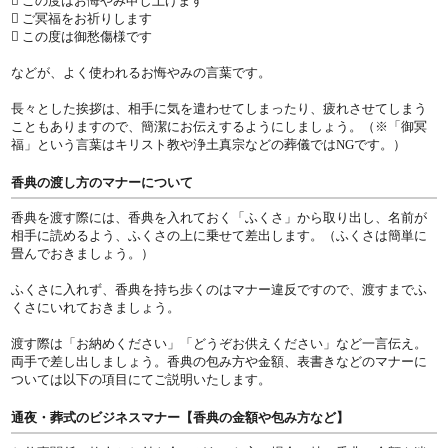
 この度はお悔やみ申し上げます
 ご冥福をお祈りします
 この度は御愁傷様です
などが、よく使われるお悔やみの言葉です。
長々とした挨拶は、相手に気を遣わせてしまったり、疲れさせてしまう
こともありますので、簡潔にお伝えするようにしましょう。（※「御冥
福」という言葉はキリスト教や浄土真宗などの葬儀ではNGです。）
香典の渡し方のマナーについて
香典を渡す際には、香典を入れておく「ふくさ」から取り出し、名前が
相手に読めるよう、ふくさの上に乗せて差出します。（ふくさは簡単に
畳んでおきましょう。）
ふくさに入れず、香典を持ち歩くのはマナー違反ですので、渡すまでふ
くさにいれておきましょう。
渡す際は「お納めください」「どうぞお供えください」など一言伝え。
両手で差し出しましょう。香典の包み方や金額、表書きなどのマナーに
ついては以下の項目にてご説明いたします。
通夜・葬式のビジネスマナー【香典の金額や包み方など】