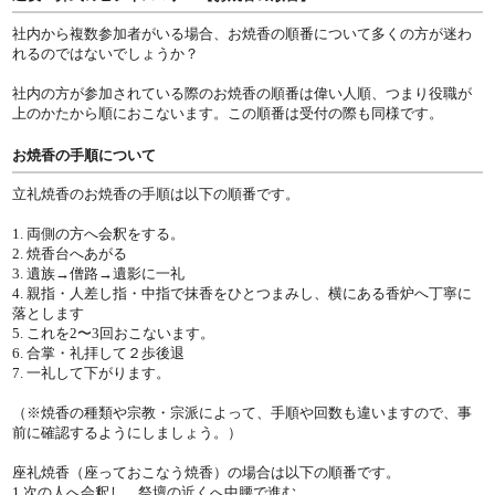
社内から複数参加者がいる場合、お焼香の順番について多くの方が迷わ
れるのではないでしょうか？
社内の方が参加されている際のお焼香の順番は偉い人順、つまり役職が
上のかたから順におこないます。この順番は受付の際も同様です。
お焼香の手順について
立礼焼香のお焼香の手順は以下の順番です。
1. 両側の方へ会釈をする。
2. 焼香台へあがる
3. 遺族→僧路→遺影に一礼
4. 親指・人差し指・中指で抹香をひとつまみし、横にある香炉へ丁寧に
落とします
5. これを2〜3回おこないます。
6. 合掌・礼拝して２歩後退
7. 一礼して下がります。
（※焼香の種類や宗教・宗派によって、手順や回数も違いますので、事
前に確認するようにしましょう。）
座礼焼香（座っておこなう焼香）の場合は以下の順番です。
1.次の人へ会釈し、祭壇の近くへ中腰で進む