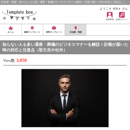
豆知識・情報：知らない人も多い通夜・葬儀のビジネスマナーを解説！訃報が届いた時の対応と注意点（…
ようこそ
さん
ゲスト
会員登録
会員ログイン
ホーム
無料テンプレート
有料テンプレート
豆知識・情報
知らない人も多い通夜・葬儀のビジネスマナーを解説！訃報が届いた
時の対応と注意点（取引先や社外）
3,050
View数