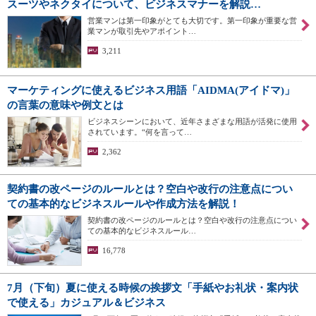
スーツやネクタイについて、ビジネスマナーを解説…
営業マンは第一印象がとても大切です。第一印象が重要な営
業マンが取引先やアポイント…
3,211
マーケティングに使えるビジネス用語「AIDMA(アイドマ)」
の言葉の意味や例文とは
ビジネスシーンにおいて、近年さまざまな用語が活発に使用
されています。“何を言って…
2,362
契約書の改ページのルールとは？空白や改行の注意点につい
ての基本的なビジネスルールや作成方法を解説！
契約書の改ページのルールとは？空白や改行の注意点につい
ての基本的なビジネスルール…
16,778
7月（下旬）夏に使える時候の挨拶文「手紙やお礼状・案内状
で使える」カジュアル＆ビジネス