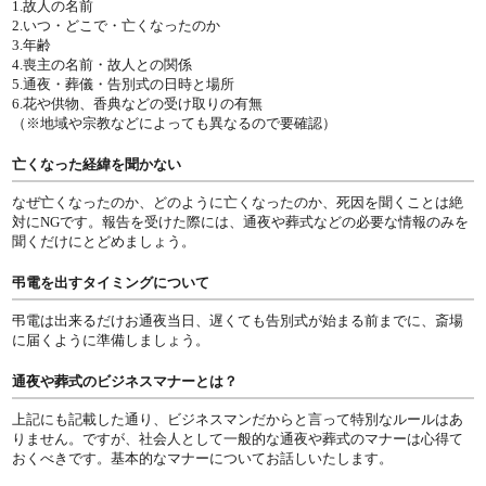
1.故人の名前
2.いつ・どこで・亡くなったのか
3.年齢
4.喪主の名前・故人との関係
5.通夜・葬儀・告別式の日時と場所
6.花や供物、香典などの受け取りの有無
（※地域や宗教などによっても異なるので要確認）
亡くなった経緯を聞かない
なぜ亡くなったのか、どのように亡くなったのか、死因を聞くことは絶
対にNGです。報告を受けた際には、通夜や葬式などの必要な情報のみを
聞くだけにとどめましょう。
弔電を出すタイミングについて
弔電は出来るだけお通夜当日、遅くても告別式が始まる前までに、斎場
に届くように準備しましょう。
通夜や葬式のビジネスマナーとは？
上記にも記載した通り、ビジネスマンだからと言って特別なルールはあ
りません。ですが、社会人として一般的な通夜や葬式のマナーは心得て
おくべきです。基本的なマナーについてお話しいたします。