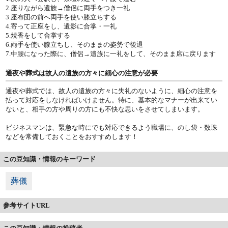
2.座りながら遺族→僧侶に両手をつき一礼
3.座布団の前へ両手を使い膝立ちする
4.寄って正座をし、遺影に合掌・一礼
5.焼香をして合掌する
6.両手を使い膝立ちし、そのままの姿勢で後退
7.中腰になった際に、僧侶→遺族に一礼をして、そのまま席に戻ります
通夜や葬式は故人の遺族の方々に細心の注意が必要
通夜や葬式では、故人の遺族の方々に失礼のないように、細心の注意を
払って対応をしなければいけません。特に、基本的なマナーが出来てい
ないと、相手の方や周りの方にも不快な思いをさせてしまいます。
ビジネスマンは、緊急な時にでも対応できるよう職場に、のし袋・数珠
などを常備しておくことをおすすめします！
この豆知識・情報のキーワード
葬儀
参考サイトURL