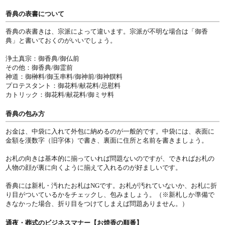
香典の表書について
香典の表書きは、宗派によって違います。宗派が不明な場合は「御香
典」と書いておくのがいいでしょう。
浄土真宗：御香典/御仏前
その他：御香典/御霊前
神道：御榊料/御玉串料/御神前/御神饌料
プロテスタント：御花料/献花料/忌慰料
カトリック：御花料/献花料/御ミサ料
香典の包み方
お金は、中袋に入れて外包に納めるのが一般的です。中袋には、表面に
金額を漢数字（旧字体）で書き、裏面に住所と名前を書きましょう。
お札の向きは基本的に揃っていれば問題ないのですが、できればお札の
人物の顔が裏に向くように揃えて入れるのが好ましいです。
香典には新札・汚れたお札はNGです。お札が汚れていないか、お札に折
り目がついているかをチェックし、包みましょう。（※新札しか準備で
きなかった場合、折り目をつけてしまえば問題ありません。）
通夜・葬式のビジネスマナー【お焼香の順番】