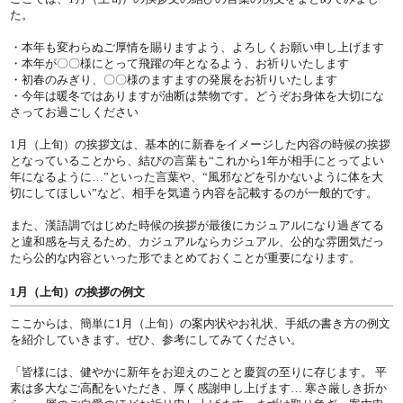
た。
・本年も変わらぬご厚情を賜りますよう、よろしくお願い申し上げます
・本年が〇〇様にとって飛躍の年となるよう、お祈りいたします
・初春のみぎり、〇〇様のますますの発展をお祈りいたします
・今年は暖冬ではありますが油断は禁物です。どうぞお身体を大切にな
さってお過ごしください
1月（上旬）の挨拶文は、基本的に新春をイメージした内容の時候の挨拶
となっていることから、結びの言葉も“これから1年が相手にとってよい
年になるように…”といった言葉や、“風邪などを引かないように体を大
切にしてほしい”など、相手を気遣う内容を記載するのが一般的です。
また、漢語調ではじめた時候の挨拶が最後にカジュアルになり過ぎてる
と違和感を与えるため、カジュアルならカジュアル、公的な雰囲気だっ
たら公的な内容といった形でまとめておくことが重要になります。
1月（上旬）の挨拶の例文
ここからは、簡単に1月（上旬）の案内状やお礼状、手紙の書き方の例文
を紹介していきます。ぜひ、参考にしてみてください。
「皆様には、健やかに新年をお迎えのことと慶賀の至りに存じます。 平
素は多大なご高配をいただき、厚く感謝申し上げます… 寒さ厳しき折か