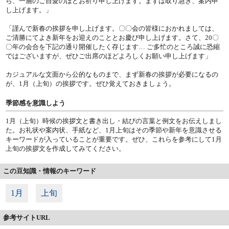
ら、一層のご自愛のほどお祈り申し上げます。まずは取り急ぎ、案内申
し上げます。」
「謹んで新春の挨拶を申し上げます。〇〇会の皆様におかれましては、
ご清勝にてよき新年をお迎えのこととお慶び申し上げます。さて、20〇
〇年の会合を下記の通り開催したく存じます… ご多忙のところ誠に恐縮
ではございますが、ぜひご出席のほどよろしくお願い申し上げます」
カジュアルな文面から公的なものまで、まず新春の挨拶が必要になるの
が、1月（上旬）の挨拶です。ぜひ覚えておきましょう。
季節感を意識しよう
1月（上旬）時候の挨拶文と書き出し・結びの言葉と例文をお伝えしまし
た。お礼状や案内状、手紙など、1月上旬はその季節や新年を意識させる
キーワードが入っていることが重要です。ぜひ、これらを参考にして1月
上旬の挨拶文を作成してみてください。
この豆知識・情報のキーワード
1月
上旬
参考サイトURL