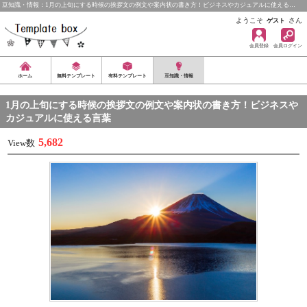
豆知識・情報：1月の上旬にする時候の挨拶文の例文や案内状の書き方！ビジネスやカジュアルに使える…
ようこそ
さん
ゲスト
会員登録
会員ログイン
ホーム
無料テンプレート
有料テンプレート
豆知識・情報
1月の上旬にする時候の挨拶文の例文や案内状の書き方！ビジネスや
カジュアルに使える言葉
5,682
View数