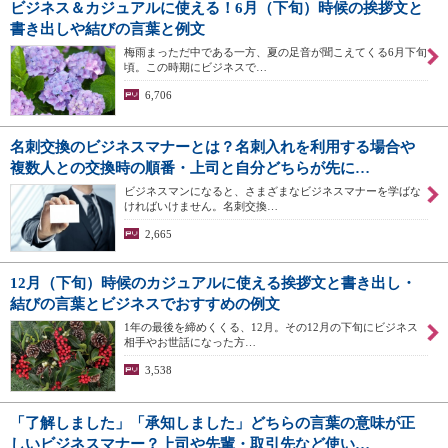
ビジネス＆カジュアルに使える！6月（下旬）時候の挨拶文と
書き出しや結びの言葉と例文
梅雨まっただ中である一方、夏の足音が聞こえてくる6月下旬
頃。この時期にビジネスで…
6,706
名刺交換のビジネスマナーとは？名刺入れを利用する場合や
複数人との交換時の順番・上司と自分どちらが先に…
ビジネスマンになると、さまざまなビジネスマナーを学ばな
ければいけません。名刺交換…
2,665
12月（下旬）時候のカジュアルに使える挨拶文と書き出し・
結びの言葉とビジネスでおすすめの例文
1年の最後を締めくくる、12月。その12月の下旬にビジネス
相手やお世話になった方…
3,538
「了解しました」「承知しました」どちらの言葉の意味が正
しいビジネスマナー？上司や先輩・取引先など使い…