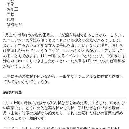
・初詣
・お年玉
・門松
・鏡餅
・雑煮など
1月上旬は晴れやかなお正月ムードが漂う時期であることから、こういっ
たニュアンスの季語を使うととてもよい挨拶文が記載できるでしょう。
また、とてもカジュアルな友人に手紙を出したいとなった場合、おせち
は美味しかったでしょうか？など、ちょっとやわらかなニュアンスも含
めることもできます。1月上旬にあるイベントごとだったり、ご実家には
帰られてゆっくりできましたか？といった文章も1月上旬であれば違和感
がないでしょう。
上手に季語の挨拶を使いながら、一般的なカジュアルな挨拶文を作成し
てみてはいかがでしょうか。
結びの言葉
1月（上旬）時候の挨拶から案内状などを始めた際、注意したいのが結び
の言葉です。とくに公的な案内状やお礼状、手紙などを作成する場合、1
月（上旬）時候の挨拶から始めたら、それに対応した結びの言葉で締め
くくることが一般的です。
ここでは、1月（上旬）の挨拶文の結びの言葉の例文をまとめてみまし