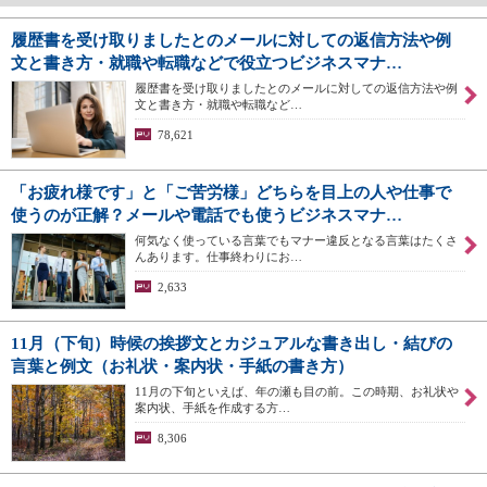
履歴書を受け取りましたとのメールに対しての返信方法や例
文と書き方・就職や転職などで役立つビジネスマナ…
履歴書を受け取りましたとのメールに対しての返信方法や例
文と書き方・就職や転職など…
78,621
「お疲れ様です」と「ご苦労様」どちらを目上の人や仕事で
使うのが正解？メールや電話でも使うビジネスマナ…
何気なく使っている言葉でもマナー違反となる言葉はたくさ
んあります。仕事終わりにお…
2,633
11月（下旬）時候の挨拶文とカジュアルな書き出し・結びの
言葉と例文（お礼状・案内状・手紙の書き方）
11月の下旬といえば、年の瀬も目の前。この時期、お礼状や
案内状、手紙を作成する方…
8,306