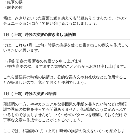
・厳寒の候
・厳冬の候
候は、みぎりといった言葉に置き換えても問題ありませんので、そのシ
チュエーションに応じて使い分けるようにしましょう。
1月（上旬）時候の挨拶の書き出し 漢語調
では、これら1月（上旬）時候の挨拶を使った書き出しの例文を作成して
いきたいと思います。
・拝啓 初春の候 新春のお慶びを申し上げます…
・拝啓 寒冷の候、ますますご繁栄のことと心からお喜び申し上げます…
これら落語調の時候の挨拶は、公的な案内文やお礼状などに使用するこ
とが好ましいので、覚えておくと便利でしょう。
1月（上旬）時候の挨拶 和語調
落語調の一方、ややカジュアルな雰囲気の手紙を書きたい時などは和語
調で季節の挨拶を使っても問題ありません。落語調のように定められて
いるものではありませんが、いくつかのパターンを理解しておくだけで
丁寧な文章を作成することができるでしょう。
ここでは、和語調の1月（上旬）時候の挨拶の例文をいくつか紹介しま