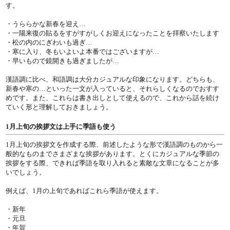
す。
・うららかな新春を迎え…
・一陽来復の貼るをすがすがしくお迎えになったことを拝察いたします
・松の内のにぎわいも過ぎ…
・寒に入り、冬もいよいよ本番ではございますが…
・早いもので鏡開きも過ぎましたが…
漢語調に比べ、和語調は大分カジュアルな印象になります。どちらも、
新春や寒の…といった一文が入っていると、それらしくなるのでおすす
めです。また、これらは書き出しとして使えるので、これから話を続け
ていく形と理解しておきましょう。
1月上旬の挨拶文は上手に季語も使う
1月上旬の挨拶文を作成する際、前述したような形で漢語調のものから一
般的なものまでさまざまな挨拶があります。とくにカジュアルな季節の
挨拶をする際、できれば季語を取り入れると素敵な文章になることが多
いでしょう。
例えば、1月の上旬であればこれら季語が使えます。
・新年
・元旦
・年賀