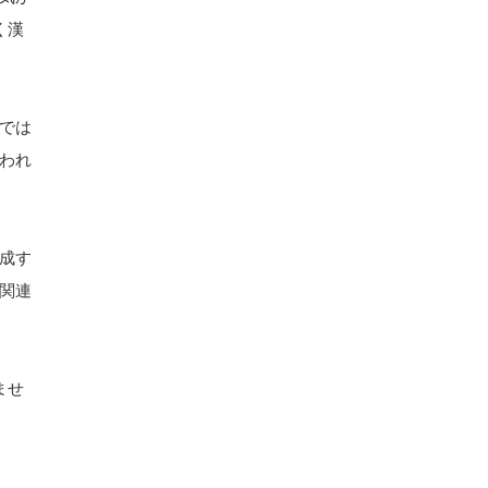
く漢
では
われ
成す
関連
ませ