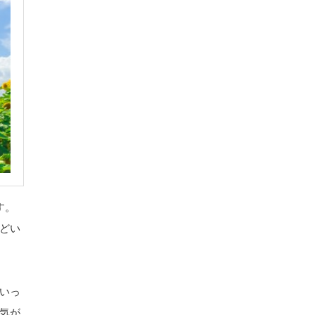
す。
どい
いっ
気が