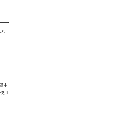
にな
基本
の使用