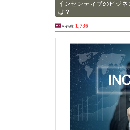
インセンティブのビジネ
は？
1,736
View数