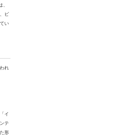
」は、
、ビ
てい
われ
「イ
ンテ
た形