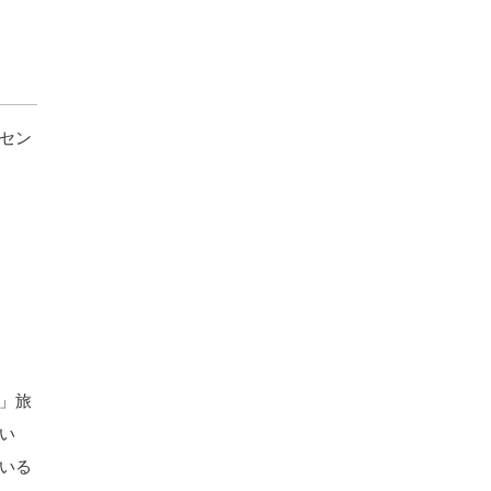
セン
」旅
い
いる