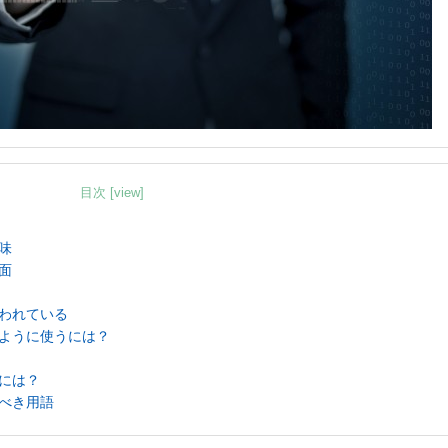
目次 [view]
味
面
われている
ように使うには？
には？
べき用語