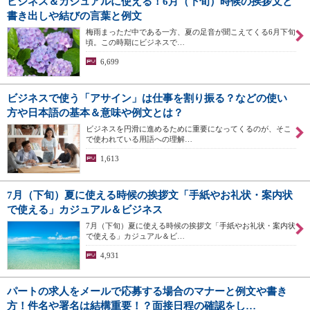
ビジネス＆カジュアルに使える！6月（下旬）時候の挨拶文と
書き出しや結びの言葉と例文
梅雨まっただ中である一方、夏の足音が聞こえてくる6月下旬
頃。この時期にビジネスで…
6,699
ビジネスで使う「アサイン」は仕事を割り振る？などの使い
方や日本語の基本＆意味や例文とは？
ビジネスを円滑に進めるために重要になってくるのが、そこ
で使われている用語への理解…
1,613
7月（下旬）夏に使える時候の挨拶文「手紙やお礼状・案内状
で使える」カジュアル＆ビジネス
7月（下旬）夏に使える時候の挨拶文「手紙やお礼状・案内状
で使える」カジュアル＆ビ…
4,931
パートの求人をメールで応募する場合のマナーと例文や書き
方！件名や署名は結構重要！？面接日程の確認をし…