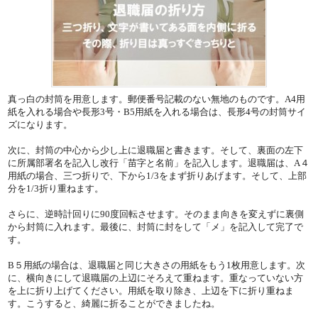
真っ白の封筒を用意します。郵便番号記載のない無地のものです。A4用
紙を入れる場合や長形3号・B5用紙を入れる場合は、長形4号の封筒サイ
ズになります。
次に、封筒の中心から少し上に退職届と書きます。そして、裏面の左下
に所属部署名を記入し改行「苗字と名前」を記入します。退職届は、A４
用紙の場合、三つ折りで、下から1/3をまず折りあげます。そして、上部
分を1/3折り重ねます。
さらに、逆時計回りに90度回転させます。そのまま向きを変えずに裏側
から封筒に入れます。最後に、封筒に封をして「メ」を記入して完了で
す。
B５用紙の場合は、退職届と同じ大きさの用紙をもう1枚用意します。次
に、横向きにして退職届の上辺にそろえて重ねます。重なっていない方
を上に折り上げてください。用紙を取り除き、上辺を下に折り重ねま
す。こうすると、綺麗に折ることができましたね。