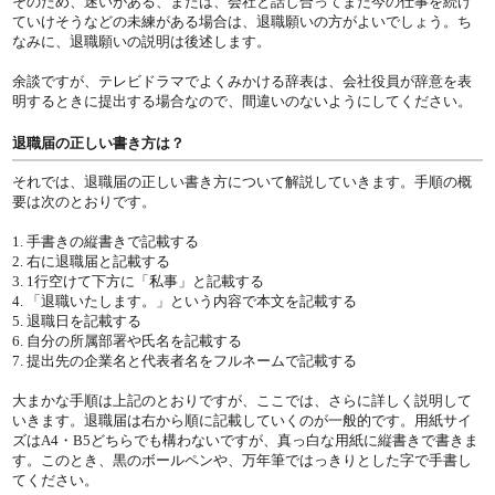
そのため、迷いがある、または、会社と話し合ってまだ今の仕事を続け
ていけそうなどの未練がある場合は、退職願いの方がよいでしょう。ち
なみに、退職願いの説明は後述します。
余談ですが、テレビドラマでよくみかける辞表は、会社役員が辞意を表
明するときに提出する場合なので、間違いのないようにしてください。
退職届の正しい書き方は？
それでは、退職届の正しい書き方について解説していきます。手順の概
要は次のとおりです。
1. 手書きの縦書きで記載する
2. 右に退職届と記載する
3. 1行空けて下方に「私事」と記載する
4. 「退職いたします。」という内容で本文を記載する
5. 退職日を記載する
6. 自分の所属部署や氏名を記載する
7. 提出先の企業名と代表者名をフルネームで記載する
大まかな手順は上記のとおりですが、ここでは、さらに詳しく説明して
いきます。退職届は右から順に記載していくのが一般的です。用紙サイ
ズはA4・B5どちらでも構わないですが、真っ白な用紙に縦書きで書きま
す。このとき、黒のボールペンや、万年筆ではっきりとした字で手書し
てください。