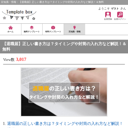
豆知識・情報：【退職届】正しい書き方は？タイミングや封筒の入れ方など解説！＆無料
ようこそ
さん
ゲスト
会員登録
会員ログイン
ホーム
無料テンプレート
有料テンプレート
豆知識・情報
【退職届】正しい書き方は？タイミングや封筒の入れ方など解説！＆
無料
3,017
View数
退職届の正しい書き方は？タイミングや封筒の入れ方など解説！