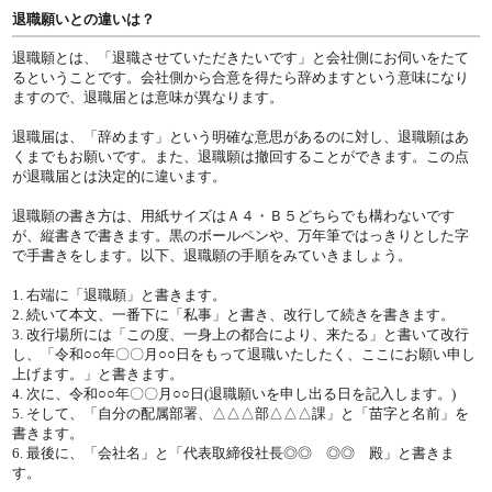
退職願いとの違いは？
退職願とは、「退職させていただきたいです」と会社側にお伺いをたて
るということです。会社側から合意を得たら辞めますという意味になり
ますので、退職届とは意味が異なります。
退職届は、「辞めます」という明確な意思があるのに対し、退職願はあ
くまでもお願いです。また、退職願は撤回することができます。この点
が退職届とは決定的に違います。
退職願の書き方は、用紙サイズはＡ４・Ｂ５どちらでも構わないです
が、縦書きで書きます。黒のボールペンや、万年筆ではっきりとした字
で手書きをします。以下、退職願の手順をみていきましょう。
1. 右端に「退職願」と書きます。
2. 続いて本文、一番下に「私事」と書き、改行して続きを書きます。
3. 改行場所には「この度、一身上の都合により、来たる」と書いて改行
し、「令和○○年〇〇月○○日をもって退職いたしたく、ここにお願い申し
上げます。」と書きます。
4. 次に、令和○○年〇〇月○○日(退職願いを申し出る日を記入します。)
5. そして、「自分の配属部署、△△△部△△△課」と「苗字と名前」を
書きます。
6. 最後に、「会社名」と「代表取締役社長◎◎ ◎◎ 殿」と書きま
す。