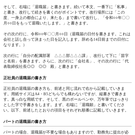
そして、右端に「退職届」と書きます。続いて本文、一番下に「私事」
と書き、改行して続きを書くのがポイントです。改行場所には「この
度、一身上の都合により、来たる」まで書いて改行し、「令和○○年〇〇
月○○日をもって退職いたします。」と書きます。
その次の行に、令和○○年〇〇月○○日（退職届の日付を書きます。これは
会社と話し合って決まった日を記入します。辞める14日前までの日付に
なります。）
次の行に「自分の配属部署 △△△部△△△課」、改行して下に「苗字
と名前」を書きます。さらに、次の行に「会社名」、その次の行に「代
表取締役社長◎◎ ◎◎ 殿」と書きます。
正社員の退職届の書き方
正社員の退職届の書き方も、前述と同じ流れで右から記載していきま
す。用紙サイズはA4・B5どちらでも構わないですが、縦書きで書きま
す。真っ白な用紙です。そして、黒のボールペンや、万年筆ではっきり
とした字で手書きをします。まず、右端に「退職願」と書いてくださ
い。以下、前述したとおりの項目をそれぞれ順番に記載していきます。
パートの退職届の書き方
パートの場合、退職届が不要な場合もありますので、勤務先に提出が必