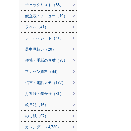
チェックリスト（33）
献立表・メニュー（19）
ラベル（41）
シール・シート（41）
暑中見舞い（20）
便箋・手紙の素材（78）
プレゼン資料（98）
伝言・電話メモ（177）
月謝袋・集金袋（31）
絵日記（16）
のし紙（67）
カレンダー（4,736）