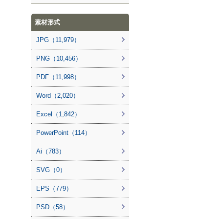
素材形式
JPG（11,979）
PNG（10,456）
PDF（11,998）
Word（2,020）
Excel（1,842）
PowerPoint（114）
Ai（783）
SVG（0）
EPS（779）
PSD（58）