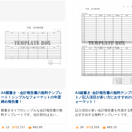
A4横書き・会計報告書の無料テンプレ
A4縦書き･会計報告書の無料テンプ
ート！シンプルなフォーマットの年度
ト／記入項目が多い方におすすめの
締め報告書！
ォーマット！
横書きタイプのシンプルな会計報告書の無
記入項目が多い会計報告書を作成する
料テンプレートです。合計部分は太い…
おすすめする無料テンプレートです。
12
2,717
992.95
28
2,529
983.15