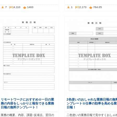
7
4,110
1463
1
2,173
764.05
リモートワークにおすすめ☆一日の業
2色使いのおしゃれな業務日報の無
務の内容をしっかりと報告できる業務
ンプレート☆仕事の効率を高める業
日報の無料テンプレート！
日報！
業務の概要、内容、課題･反省点、翌日の
二色使いの業務日報で見やすくおしゃ