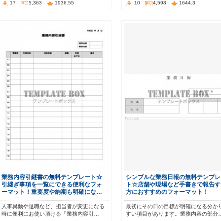
17
5,363
1936.55
10
4,598
1644.3
業務内容引継書の無料テンプレート☆
シンプルな業務日報の無料テンプレ
引継ぎ事項を一覧にできる便利なフォ
ト☆店舗や現場など手書きで報告す
ーマット！重要度や納期も明確にな…
方におすすめのフォーマット！
人事異動や退職など、担当者が変更になる
最初にその日の目標が明確になる分か
時に便利にお使い頂ける「業務内容引…
すい項目があります。業務内容の部分