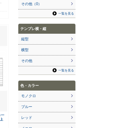
…
その他（0）
一覧を見る
テンプレ横・縦
縦型
横型
その他
一覧を見る
色・カラー
モノクロ
ブルー
を一
レッド
上