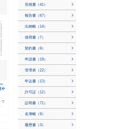
見積書（41）
報告書（67）
出納帳（14）
借用書（7）
契約書（9）
申請書（19）
管理表（22）
申込書（13）
ー
見や
許可証（12）
トで
証明書（71）
…
名簿帳（9）
履歴書（3）