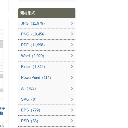
素材形式
JPG（11,979）
PNG（10,456）
PDF（11,998）
Word（2,020）
Excel（1,842）
PowerPoint（114）
Ai（783）
SVG（0）
料テ
EPS（779）
務
PSD（58）
れな