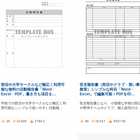
部活や大学サークルなど幅広く利用可
収支報告書（部活やクラブ・習い事
能な無料の活動報告書「Word・
教室）シンプルな科目「Word・
Excel・PDF」書き方も項目を…
Excel」で編集可能！PDFを印…
学校での部活や大学サークルなど幅広く利
収支報告書となり、小規模な学校の部
用可能なシンプルで使いやすい活動報…
や野球チームやクラブ、個人経営の小
20
4,926
1794.1
69
9,417
3537.45