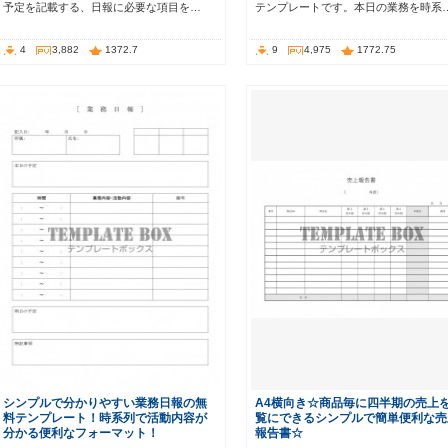
予定を記載する、日報に必要な項目を…
テンプレートです。本日の業務を時系
4
3,882
1372.7
9
4,975
1772.75
シンプルで分かりやすい業務日報の無
A4横向き☆商品毎に四半期の売上
料テンプレート！時系列で活動内容が
覧にできるシンプルで簡単便利な売
分かる便利なフォーマット！
報告書☆