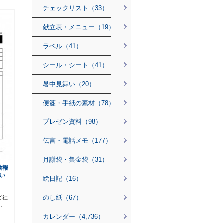
チェックリスト（33）
献立表・メニュー（19）
ラベル（41）
シール・シート（41）
暑中見舞い（20）
便箋・手紙の素材（78）
プレゼン資料（98）
伝言・電話メモ（177）
月謝袋・集金袋（31）
動報
い
絵日記（16）
のし紙（67）
ど社
…
カレンダー（4,736）