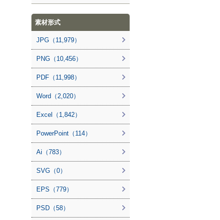
素材形式
JPG（11,979）
PNG（10,456）
PDF（11,998）
Word（2,020）
Excel（1,842）
PowerPoint（114）
Ai（783）
SVG（0）
EPS（779）
PSD（58）