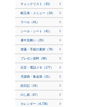
チェックリスト（33）
献立表・メニュー（19）
ラベル（41）
シール・シート（41）
暑中見舞い（20）
便箋・手紙の素材（78）
プレゼン資料（98）
伝言・電話メモ（177）
月謝袋・集金袋（31）
絵日記（16）
のし紙（67）
カレンダー（4,736）