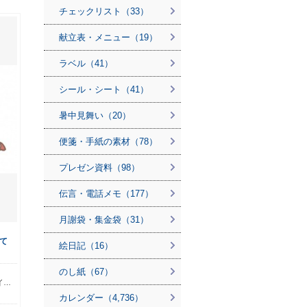
チェックリスト（33）
献立表・メニュー（19）
ラベル（41）
シール・シート（41）
暑中見舞い（20）
便箋・手紙の素材（78）
プレゼン資料（98）
伝言・電話メモ（177）
月謝袋・集金袋（31）
て
絵日記（16）
のし紙（67）
ら
イ…
カレンダー（4,736）