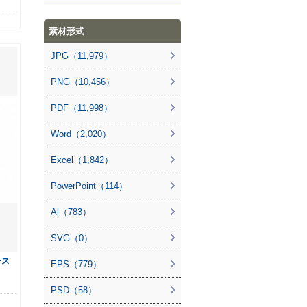
素材形式
JPG（11,979）
PNG（10,456）
PDF（11,998）
Word（2,020）
Excel（1,842）
PowerPoint（114）
Ai（783）
SVG（0）
ース
EPS（779）
PSD（58）
ら