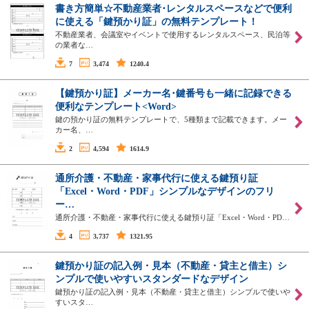
書き方簡単☆不動産業者･レンタルスペースなどで便利
に使える「鍵預かり証」の無料テンプレート！
不動産業者、会議室やイベントで使用するレンタルスペース、民泊等
の業者な…
7
3,474
1240.4
【鍵預かり証】メーカー名･鍵番号も一緒に記録できる
便利なテンプレート<Word>
鍵の預かり証の無料テンプレートで、5種類まで記載できます。メー
カー名、…
2
4,594
1614.9
通所介護・不動産・家事代行に使える鍵預り証
「Excel・Word・PDF」シンプルなデザインのフリ
ー…
通所介護・不動産・家事代行に使える鍵預り証「Excel・Word・PD…
4
3,737
1321.95
鍵預かり証の記入例・見本（不動産・貸主と借主）シ
ンプルで使いやすいスタンダードなデザイン
鍵預かり証の記入例・見本（不動産・貸主と借主）シンプルで使いや
すいスタ…