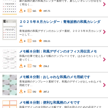
麻の葉柄の夏の和風カレンダー素材です。夏らしいオレンジが目を引
く明るく…
0
565
197.75
２０２５年８月カレンダー：青海波柄の和風カレンダ
ー
青海波柄の和風デザインのカレンダー素材。２０２５年８月カレンダ
ーとして…
0
553
193.55
メモ帳８分割：和風デザインのオフィス用伝言メモ
和風の仕事で使えるメモ帳のテンプレートです。はさみでカットして
使ってく…
0
732
256.2
メモ帳８分割：おしゃれな和風のメモ用紙です
青海波柄のテンプレート素材です。和風のデザインがおしゃれなメモ
用紙です…
0
592
207.2
メモ帳８分割：便利な和風柄のメモです
和風デザインの８分割のメモ帳です。物忘れ防止のための必須アイテ