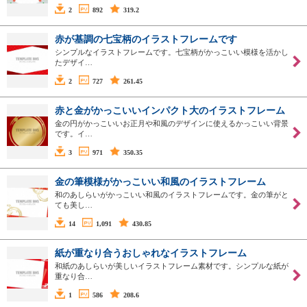
2
892
319.2
赤が基調の七宝柄のイラストフレームです
シンプルなイラストフレームです。七宝柄がかっこいい模様を活かし
たデザイ…
2
727
261.45
赤と金がかっこいいインパクト大のイラストフレーム
金の円がかっこいいお正月や和風のデザインに使えるかっこいい背景
です。イ…
3
971
350.35
金の筆模様がかっこいい和風のイラストフレーム
和のあしらいがかっこいい和風のイラストフレームです。金の筆がと
ても美し…
14
1,091
430.85
紙が重なり合うおしゃれなイラストフレーム
和紙のあしらいが美しいイラストフレーム素材です。シンプルな紙が
重なり合…
1
586
208.6