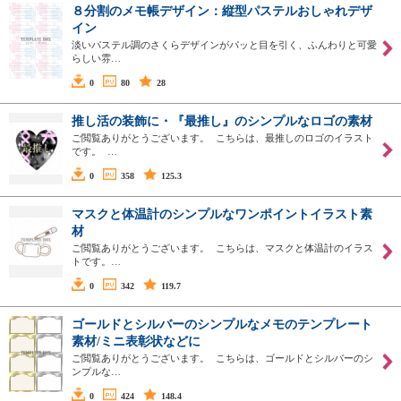
８分割のメモ帳デザイン：縦型パステルおしゃれデザ
イン
淡いパステル調のさくらデザインがパッと目を引く、ふんわりと可愛
らしい雰…
0
80
28
推し活の装飾に・『最推し』のシンプルなロゴの素材
ご閲覧ありがとうございます。 こちらは、最推しのロゴのイラスト
です。 …
0
358
125.3
マスクと体温計のシンプルなワンポイントイラスト素
材
ご閲覧ありがとうございます。 こちらは、マスクと体温計のイラス
トです。…
0
342
119.7
ゴールドとシルバーのシンプルなメモのテンプレート
素材/ミニ表彰状などに
ご閲覧ありがとうございます。 こちらは、ゴールドとシルバーのシ
ンプルな…
0
424
148.4