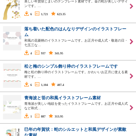
美しい年賀状じまいのテンプレート素材です。金の蛇が美しいデザイ
ンです。…
6
1,721
623.35
落ち着いた配色のはんなりデザインのイラストフレー
ム
和風の花菱柄のイラストフレームです。お正月や成人式・敬老の日・
七五三な…
4
937
341.95
松と梅のシンプル飾り枠のイラストフレームです
梅と松の飾り枠のイラストフレームです。かわいいお正月に使える素
材です。…
6
1,104
407.4
青海波と笹の和風イラストフレーム素材
青海波が美しい地紋を使ったイラストフレームです。お正月や成人式
など和式…
1
887
313.95
巳年の年賀状：蛇のシルエットと和風デザインが素敵
な素材