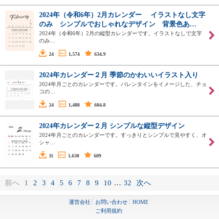
2024年（令和6年）2月カレンダー イラストなし文字
のみ シンプルでおしゃれなデザイン 背景色あ…
2024年（令和6年）2月の縦型カレンダーです。イラストなしで文字
のみ…
24
1,574
634.9
2024年カレンダー２月 季節のかわいいイラスト入り
2024年月ごとのカレンダーです。バレンタインをイメージした、チョ
コの…
24
1,488
604.8
2024年カレンダー２月 シンプルな縦型デザイン
2024年月ごとのカレンダーです。すっきりとシンプルで見やすく、オ
シャ…
11
1,630
609
前へ
1
2
3
4
5
6
7
8
9
10
…
32
次へ
運営会社
お問い合わせ
HOME
ご利用規約