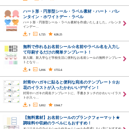
ハート形・円形型シール・ラベル素材・ハート・バレ
ンタイン・ホワイトデー・ラベル
ハート形・円形型シール・ラベル素材を作成いたしました。バレンタ
インデー…
7
1,725
628.25
無料で作れるお名前シール☆名前やラベル名を入力し
て印刷するだけの簡単テンプレート！
新入園、新入学など学校生活に便利なお名前シールの無料テンプレー
トとなり…
0
5,016
1755.6
封筒やハガキに貼ると便利な宛名のテンプレート☆お
花のイラストが入ったかわいいデザイン！
封筒やハガキの宛名テンプレートに、手書きタッチのかわいいイラス
トが入っ…
3
3,812
1344.7
【無料素材】お名前シールのブランクフォーマット★
調味料や収納のラベルにもおすすめ！
オジリナルのラベルシールやネームシールを作成したい方におすすめ