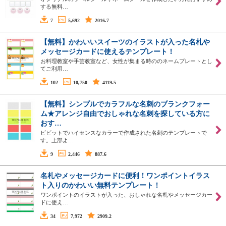
する無料…
7
5,692
2016.7
【無料】かわいいスイーツのイラストが入った名札や
メッセージカードに使えるテンプレート！
お料理教室や手芸教室など、女性が集まる時ののネームプレートとし
てご利用…
102
10,750
4119.5
【無料】シンプルでカラフルな名刺のブランクフォー
ム★アレンジ自由でおしゃれな名刺を探している方に
おす…
ビビットでハイセンスなカラーで作成された名刺のテンプレートで
す。上部よ…
9
2,446
887.6
名札やメッセージカードに便利！ワンポイントイラス
ト入りのかわいい無料テンプレート！
ワンポイントのイラストが入った、おしゃれな名札やメッセージカー
ドに使え…
34
7,972
2909.2