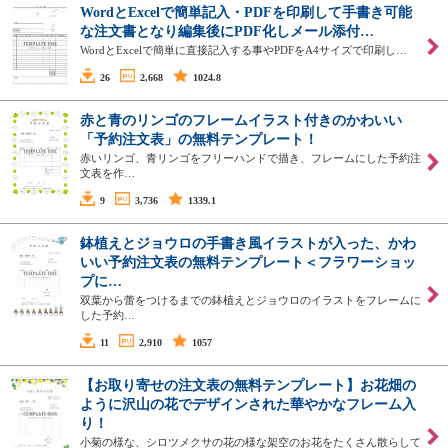
WordとExcelで簡単記入・PDFを印刷して手書き可能
な注文書となり編集後にPDF化しメール添付…
WordとExcelで簡単に直接記入する事やPDFをA4サイズで印刷し…
26
2,668
1024.8
赤と青のリンゴのフレームイラスト付きのかわいい
「予約注文表」の無料テンプレート！
赤いリンゴ、青リンゴをフリーハンドで描き、フレームにした予約注
文表を作…
9
3,736
1339.1
鉢植えとジョウロの手書き風イラストが入った、かわ
いい予約注文表の無料テンプレート＜フラワーショッ
プに…
双葉から蕾をつけるまでの鉢植えとジョウロのイラストをフレームに
した予約…
11
2,910
1057
【お取り寄せの注文表の無料テンプレート】お花畑の
ように沢山の花でデザインされた華やかなフレーム入
り！
小菊の様な、シロツメクサの花の様な架空のお花をたくさん散らして