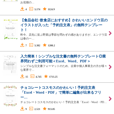
お花畑の…
4
3,174
1124.9
【食品会社･飲食店におすすめ】かわいいエンドウ豆の
イラストが入った「予約注文表」の無料テンプレー
ト！
昨今、店先に並ぶ野菜は季節を問わずの感がありますが、エンドウ豆
は春の一…
7
3,382
1208.2
入力簡単！シンプルな注文書の無料テンプレート◎業
界問わずご利用可能＜Excel、Word、PDF＞
シンプルな注文書フォーマットのため、企業や個人事業主の方が様々
な業界で…
15
4,745
1713.25
チョコレートコスモスのかわいい！予約注文表
「Excel・Word・PDF」で簡単に編集が出来るフリ
ー…
チョコレートコスモスのかわいい！予約注文表「Excel・Word・PD…
9
2,521
913.85