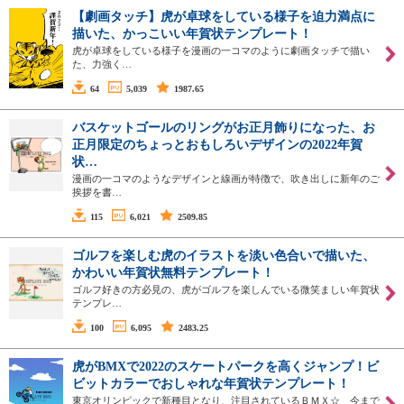
【劇画タッチ】虎が卓球をしている様子を迫力満点に
描いた、かっこいい年賀状テンプレート！
虎が卓球をしている様子を漫画の一コマのように劇画タッチで描い
た、力強く…
64
5,039
1987.65
バスケットゴールのリングがお正月飾りになった、お
正月限定のちょっとおもしろいデザインの2022年賀
状…
漫画の一コマのようなデザインと線画が特徴で、吹き出しに新年のご
挨拶を書…
115
6,021
2509.85
ゴルフを楽しむ虎のイラストを淡い色合いで描いた、
かわいい年賀状無料テンプレート！
ゴルフ好きの方必見の、虎がゴルフを楽しんでいる微笑ましい年賀状
テンプレ…
100
6,095
2483.25
虎がBMXで2022のスケートパークを高くジャンプ！ビ
ビットカラーでおしゃれな年賀状テンプレート！
東京オリンピックで新種目となり、注目されているＢＭＸ☆ 今まで