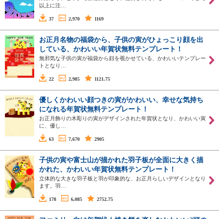
以上に注…
37
2,970
1169
お正月名物の福袋から、子供の寅がひょっこり顔を出
している、かわいい年賀状無料テンプレート！
無邪気な子供の寅が福袋から顔を覗かせている、かわいいテンプレー
トとなり…
22
2,985
1121.75
優しくかわいい顔つきの寅がかわいい、幸せな気持ち
になれる年賀状無料テンプレート！
お正月飾りの木彫りの寅がデザインされた年賀状となり、かわいい寅
に、優し…
63
7,670
2905
子供の寅や富士山が描かれた羽子板が全面に大きく描
かれた、かわいい年賀状無料テンプレート！
立体的な大きな羽子板と羽が印象的な、お正月らしいデザインとなり
ます。羽…
178
6,085
2752.75