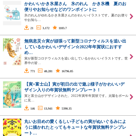
かわいいかき氷屋さん 氷のれん かき氷機 夏のお
便りやお知らせなどのワンポイントに
氷のれんがゆれるかき氷屋さんのかわいいイラストです。夏のお便り
やお知ら…
21
3,172
1183.7
無病息災☆寅が頑張って新型コロナウィルスを追い出
しているかわいいデザイン☆2022年年賀状におすす
め…
寅が新型コロナウィルスを追い出しているかわいいイラストです。世
界中の皆…
771
40,281
16796.85
【寅×富士山】寅が初日の出で遊ぶ様子がかわいいデ
ザイン入りの年賀状無料テンプレート！
寅と富士山がデザインされた、2022年寅年年賀状です。太陽をボール
に見…
146
13,941
5390.35
丸いお目めの愛くるしい子どもの寅がぬいぐるみによ
うに描かれたとってもキュートな年賀状無料テンプレ
ート…