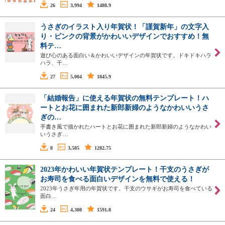
26
3,994
1488.9
うさぎのイラスト入り年賀状！「謹賀新年」の文字入
り・ピンクの背景がかわいいデザインでおすすめ！無
料テ…
遊び心のある面白い＆かわいいデザインの年賀状です。ドキドキハラ
ハラ、干…
27
5,004
1845.9
「結婚報告」に使える年賀状の無料テンプレート！ハ
ートとお花に囲まれた新郎新婦のようなかわいいうさ
ぎの…
手書き風で描かれたハートとお花に囲まれた新郎新婦のようなかわい
いうさぎ…
8
3,585
1282.75
2023年かわいい年賀状テンプレート！干支のうさぎが
お寿司を食べる面白いデザインを無料で使える！
2023年うさぎ年用の年賀状です。干支のウサギがお寿司を食べている
面白…
24
4,308
1591.8