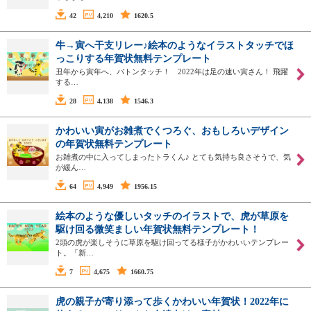
42
4,210
1620.5
牛→寅へ干支リレー♪絵本のようなイラストタッチでほ
っこりする年賀状無料テンプレート
丑年から寅年へ、バトンタッチ！ 2022年は足の速い寅さん！ 飛躍
する…
28
4,138
1546.3
かわいい寅がお雑煮でくつろぐ、おもしろいデザイン
の年賀状無料テンプレート
お雑煮の中に入ってしまったトラくん♪ とても気持ち良さそうで、気
が緩ん…
64
4,949
1956.15
絵本のような優しいタッチのイラストで、虎が草原を
駆け回る微笑ましい年賀状無料テンプレート！
2頭の虎が楽しそうに草原を駆け回ってる様子がかわいいテンプレー
ト。「新…
7
4,675
1660.75
虎の親子が寄り添って歩くかわいい年賀状！2022年に