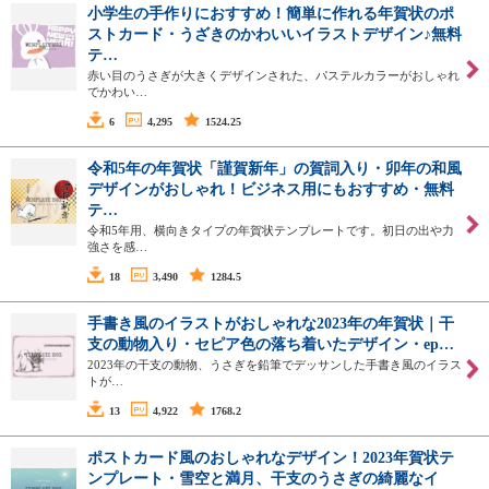
小学生の手作りにおすすめ！簡単に作れる年賀状のポ
ストカード・うざきのかわいいイラストデザイン♪無料
テ…
赤い目のうさぎが大きくデザインされた、パステルカラーがおしゃれ
でかわい…
6
4,295
1524.25
令和5年の年賀状「謹賀新年」の賀詞入り・卯年の和風
デザインがおしゃれ！ビジネス用にもおすすめ・無料
テ…
令和5年用、横向きタイプの年賀状テンプレートです。初日の出や力
強さを感…
18
3,490
1284.5
手書き風のイラストがおしゃれな2023年の年賀状｜干
支の動物入り・セピア色の落ち着いたデザイン・ep…
2023年の干支の動物、うさぎを鉛筆でデッサンした手書き風のイラス
トが…
13
4,922
1768.2
ポストカード風のおしゃれなデザイン！2023年賀状テ
ンプレート・雪空と満月、干支のうさぎの綺麗なイ