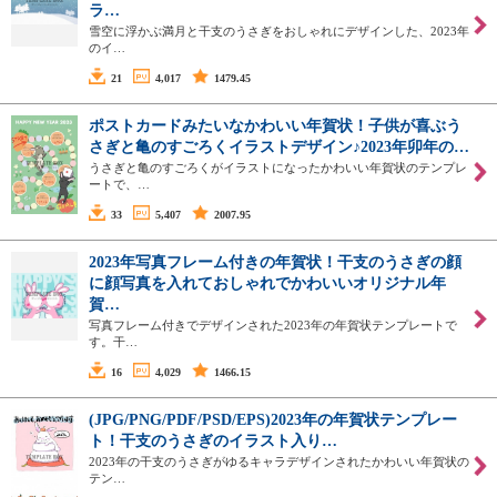
ラ…
雪空に浮かぶ満月と干支のうさぎをおしゃれにデザインした、2023年
のイ…
21
4,017
1479.45
ポストカードみたいなかわいい年賀状！子供が喜ぶう
さぎと亀のすごろくイラストデザイン♪2023年卯年の…
うさぎと亀のすごろくがイラストになったかわいい年賀状のテンプレ
ートで、…
33
5,407
2007.95
2023年写真フレーム付きの年賀状！干支のうさぎの顔
に顔写真を入れておしゃれでかわいいオリジナル年
賀…
写真フレーム付きでデザインされた2023年の年賀状テンプレートで
す。干…
16
4,029
1466.15
(JPG/PNG/PDF/PSD/EPS)2023年の年賀状テンプレー
ト！干支のうさぎのイラスト入り…
2023年の干支のうさぎがゆるキャラデザインされたかわいい年賀状の
テン…