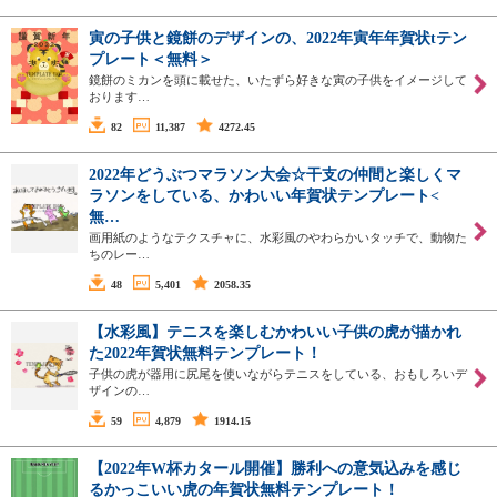
寅の子供と鏡餅のデザインの、2022年寅年年賀状tテン
プレート＜無料＞
鏡餅のミカンを頭に載せた、いたずら好きな寅の子供をイメージして
おります…
82
11,387
4272.45
2022年どうぶつマラソン大会☆干支の仲間と楽しくマ
ラソンをしている、かわいい年賀状テンプレート<
無…
画用紙のようなテクスチャに、水彩風のやわらかいタッチで、動物た
ちのレー…
48
5,401
2058.35
【水彩風】テニスを楽しむかわいい子供の虎が描かれ
た2022年賀状無料テンプレート！
子供の虎が器用に尻尾を使いながらテニスをしている、おもしろいデ
ザインの…
59
4,879
1914.15
【2022年W杯カタール開催】勝利への意気込みを感じ
るかっこいい虎の年賀状無料テンプレート！