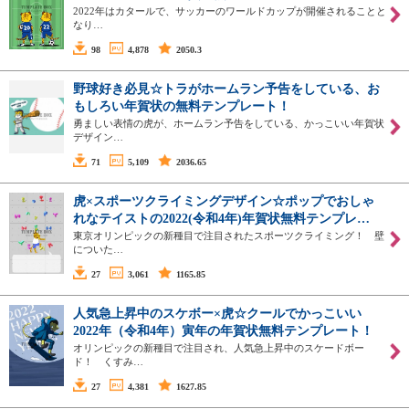
2022年はカタールで、サッカーのワールドカップが開催されることと
なり…
98
4,878
2050.3
野球好き必見☆トラがホームラン予告をしている、お
もしろい年賀状の無料テンプレート！
勇ましい表情の虎が、ホームラン予告をしている、かっこいい年賀状
デザイン…
71
5,109
2036.65
虎×スポーツクライミングデザイン☆ポップでおしゃ
れなテイストの2022(令和4年)年賀状無料テンプレ…
東京オリンピックの新種目で注目されたスポーツクライミング！ 壁
についた…
27
3,061
1165.85
人気急上昇中のスケボー×虎☆クールでかっこいい
2022年（令和4年）寅年の年賀状無料テンプレート！
オリンピックの新種目で注目され、人気急上昇中のスケードボー
ド！ くすみ…
27
4,381
1627.85