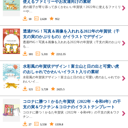
使えるファミリーやお友達向けの素材
虎の親子が寄り添って歩くかわいい年賀状！2022年に使えるファミリ
ーや…
10
2,620
952
透過PNG！写真＆画像を入れれる2022年の年賀状（干
支の寅のかぶりもの）がイラストでデザイン
透過PNG！写真＆画像を入れれる2022年の年賀状（干支の寅のかぶり
も…
101
5,311
2212.35
水彩風の年賀状デザイン！富士山と日の出と可愛い虎
のおしゃれでかわいいイラスト入りの素材
水彩風の年賀状デザイン！富士山と日の出と可愛い虎のおしゃれでか
わいいイ…
121
5,720
2425.5
コロナに勝つ！かるた年賀状（2022年・令和4年）の干
支の寅＆ワクチン＆コロナのイラストテンプレート
コロナに勝つ！かるた年賀状（2022年・令和4年）の干支の寅＆ワク
チン…
27
3,558
1339.8