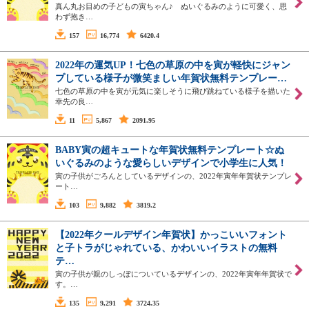
真ん丸お目めの子どもの寅ちゃん♪ ぬいぐるみのように可愛く、思
わず抱き…
157
16,774
6420.4
2022年の運気UP！七色の草原の中を寅が軽快にジャン
プしている様子が微笑ましい年賀状無料テンプレー…
七色の草原の中を寅が元気に楽しそうに飛び跳ねている様子を描いた
幸先の良…
11
5,867
2091.95
BABY寅の超キュートな年賀状無料テンプレート☆ぬ
いぐるみのような愛らしいデザインで小学生に人気！
寅の子供がごろんとしているデザインの、2022年寅年年賀状テンプレ
ート…
103
9,882
3819.2
【2022年クールデザイン年賀状】かっこいいフォント
と子トラがじゃれている、かわいいイラストの無料
テ…
寅の子供が親のしっぽについているデザインの、2022年寅年年賀状で
す。…
135
9,291
3724.35