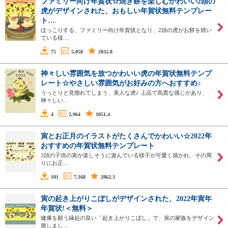
ファミリー向け年賀状☆焼き餅を楽しむかわいい2頭の
虎がデザインされた、おもしい年賀状無料テンプレー
ト…
ほっこりする、ファミリー向け年賀状となり、2頭の虎がお餅を焼い
ている様…
75
5,058
2032.8
神々しい雰囲気を放つかわいい虎の年賀状無料テンプ
レート☆やさしい雰囲気がお好みの方へおすすめ♪
うっとりと見惚れてしまう、美人な虎♪ 上品で高貴な感じがあり、
神々しい…
4
2,964
1051.4
寅とお正月のイラストがたくさんでかわいい☆2022年
おすすめの年賀状無料テンプレート
2頭の子供の寅が楽しそうに遊んでいる様子が可愛く描かれ、その周
りにお正…
101
7,168
2862.3
寅の起き上がりこぼしがデザインされた、2022年寅年
年賀状!＜無料＞
健康を願う縁起の良い「起き上がりこぼし」で、寅の家族をデザイン
致しまし…