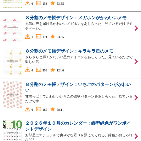
0
153
53.55
８分割のメモ帳デザイン：メガホンがかわいいメモ
元気に声を届けるかわいいメガホンをあしらった、見ているだけでモ
チベーシ…
1
171
63.35
８分割のメモ帳デザイン：キラキラ星のメモ
きらきらと輝くかわいい星のアイコンをあしらった、見ているだけで
楽しい気…
0
356
124.6
８分割のメモ帳デザイン：いちごのパターンがかわい
い
甘酸っぱくてかわいいいちごの総柄パターンをあしらった、見ている
だけで幸…
0
166
58.1
２０２６年１０月のカレンダー：縦型緑色がワンポイ
ントデザイン
お部屋にナチュラルで爽やかな彩りを添えてくれる、緑色がおしゃれ
な202…