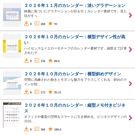
２０２６年１１月のカレンダー：淡いグラデーション
綺麗に色づいたグラデーションが目を引くカレンダー素材です。見た
目がすっ…
0
260
91
２０２６年１０月のカレンダー：横型デザイン性が高
い
ハイセンスなイエローモチーフのカレンダー素材です。細部まで計算
されたデ…
0
256
89.6
２０２６年１０月のカレンダー：横型斜めデザイン
空間に洗練された動きとモダンな魅力をプラスしてくれる、斜めのラ
インが効…
0
273
95.55
２０２６年１０月のカレンダー：縦型メモ付きビジネ
ス
オフィスや書斎の空間をスマートに引き締める、ビジネスデザインの
2026…
0
304
106.4