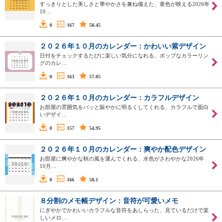
すっきりとした美しさと華やかさを兼ね備えた、黄色が映える2026年
10…
0
167
58.45
２０２６年１０月のカレンダー：かわいい紫デザイン
日付をチェックするたびに楽しい気分になれる、ポップなカラーリン
グのカレ…
0
163
57.05
２０２６年１０月のカレンダー：カラフルデザイン
お部屋の雰囲気をパッと賑やかに明るくしてくれる、カラフルで面白
いデザイ…
0
157
54.95
２０２６年１０月のカレンダー：爽やか配色デザイン
お部屋に爽やかな秋の風を運んでくれる、水色がさわやかな2026年
10月…
0
166
58.1
８分割のメモ帳デザイン：音符が可愛いメモ
にぎやかでかわいいカラフルな音符をあしらった、見ているだけで楽
しいメロ…