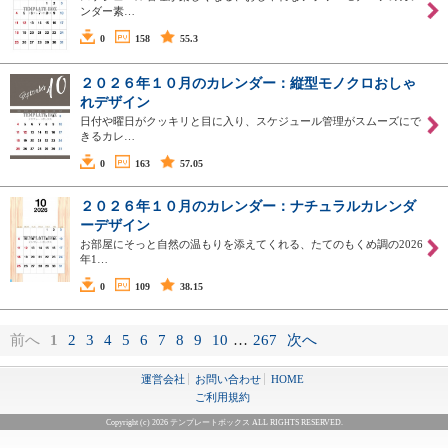
ンダー素…
0
158
55.3
２０２６年１０月のカレンダー：縦型モノクロおしゃ
れデザイン
日付や曜日がクッキリと目に入り、スケジュール管理がスムーズにで
きるカレ…
0
163
57.05
２０２６年１０月のカレンダー：ナチュラルカレンダ
ーデザイン
お部屋にそっと自然の温もりを添えてくれる、たてのもくめ調の2026
年1…
0
109
38.15
前へ
1
2
3
4
5
6
7
8
9
10
…
267
次へ
運営会社
お問い合わせ
HOME
ご利用規約
Copyright (c) 2026 テンプレートボックス ALL RIGHTS RESERVED.