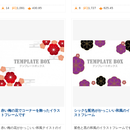
14
1,091
430.85
6
1,727
625.45
赤い梅の花でコーナーを飾ったイラス
シックな配色がかっこいい和風のイ
トフレームです
ストフレーム
赤い梅の花がかっこいい和風テイストのイ
紫色と黒の和風のイラストフレームで