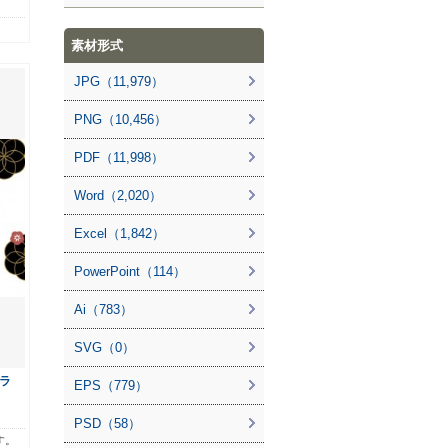
素材形式
JPG（11,979）
PNG（10,456）
PDF（11,998）
Word（2,020）
Excel（1,842）
PowerPoint（114）
Ai（783）
SVG（0）
ラ
EPS（779）
PSD（58）
す。