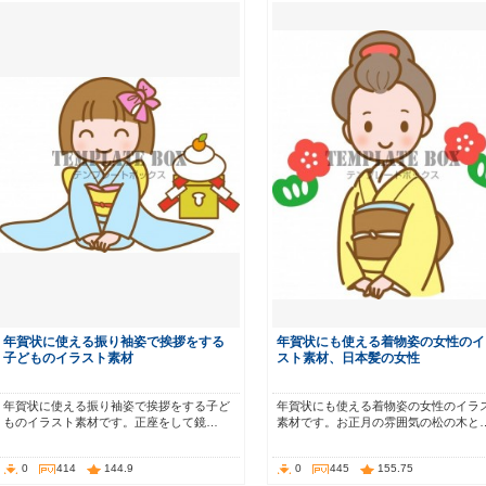
年賀状に使える振り袖姿で挨拶をする
年賀状にも使える着物姿の女性のイ
子どものイラスト素材
スト素材、日本髪の女性
年賀状に使える振り袖姿で挨拶をする子ど
年賀状にも使える着物姿の女性のイラ
ものイラスト素材です。正座をして鏡…
素材です。お正月の雰囲気の松の木と
0
414
144.9
0
445
155.75