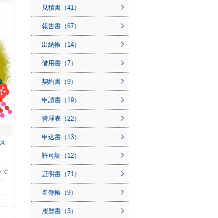
見積書（41）
報告書（67）
出納帳（14）
借用書（7）
契約書（9）
申請書（19）
管理表（22）
申込書（13）
ス
許可証（12）
トで
証明書（71）
…
名簿帳（9）
履歴書（3）