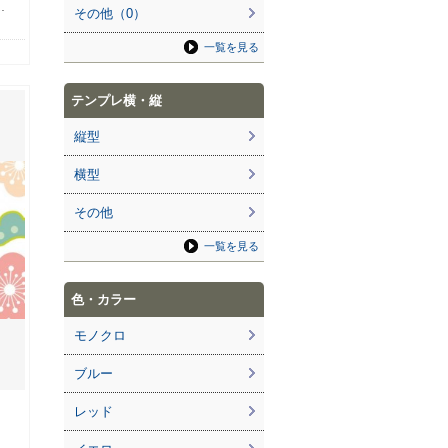
…
その他（0）
一覧を見る
テンプレ横・縦
縦型
横型
その他
一覧を見る
色・カラー
モノクロ
ブルー
レッド