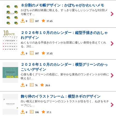
８分割のメモ帳デザイン：かぼちゃがかわいいメモ
かぼちゃの柄が綺麗に映える、すっきり愛らしいシンプルな8分割メ
モ帳です…
0
107
37.45
２０２６年１０月のカレンダー：縦型手描きのおしゃ
れデザイン
ぬくもりのある手描きのラインがお部屋に優しい表情を添えてくれ
る、202…
0
107
37.45
２０２６年１０月のカレンダー：横型グリーンのかっ
こいいデザイン
心落ち着くグリーンの色彩に、鮮やかな黄色のワンポイントが小粋に
映える2…
0
76
26.6
飾り枠のイラストフレーム：横型ネギのデザイン
白い根元と鮮やかなグリーンのコントラストが目を引く、ねぎをモチ
ーフにし…
0
106
37.1