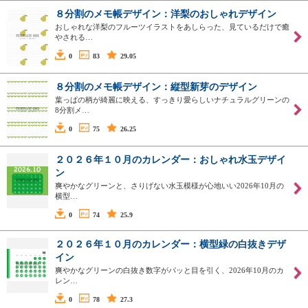
８分割のメモ帳デザイン：洋梨のおしゃれデザイン
おしゃれな洋梨のフルーツイラストをあしらった、見ているだけで癒
やされる…
0
83
29.05
８分割のメモ帳デザイン：縦型新芽のデザイン
葉っぱの柄が綺麗に映える、すっきり愛らしいナチュラルグリーンの
8分割メ…
0
75
26.25
２０２６年１０月のカレンダー：おしゃれ水玉デザイ
ン
爽やかなグリーンと、さりげない水玉模様が心地いい2026年10月の
横型…
0
74
25.9
２０２６年１０月のカレンダー：横型緑の白抜きデザ
イン
爽やかなグリーンの白抜き数字がパッと目を引く、2026年10月のカ
レン…
0
78
27.3