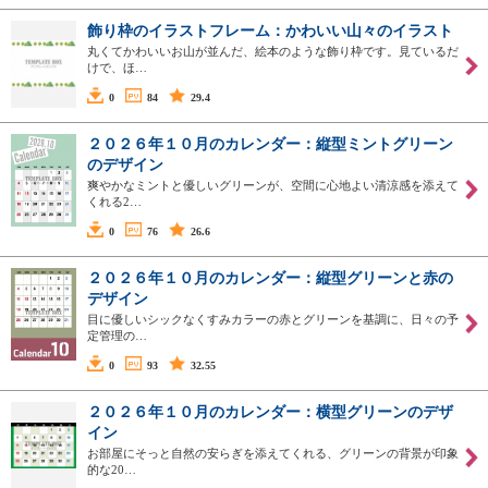
飾り枠のイラストフレーム：かわいい山々のイラスト
丸くてかわいいお山が並んだ、絵本のような飾り枠です。見ているだ
けで、ほ…
0
84
29.4
２０２６年１０月のカレンダー：縦型ミントグリーン
のデザイン
爽やかなミントと優しいグリーンが、空間に心地よい清涼感を添えて
くれる2…
0
76
26.6
２０２６年１０月のカレンダー：縦型グリーンと赤の
デザイン
目に優しいシックなくすみカラーの赤とグリーンを基調に、日々の予
定管理の…
0
93
32.55
２０２６年１０月のカレンダー：横型グリーンのデザ
イン
お部屋にそっと自然の安らぎを添えてくれる、グリーンの背景が印象
的な20…