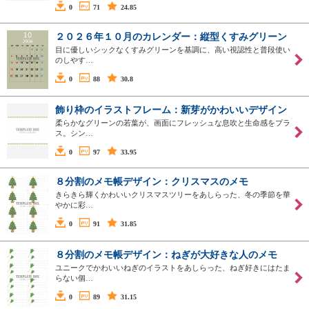
0
71
24.85
２０２６年１０月のカレンダー：縦型くすみグリーン
目に優しいシックなくすみグリーンを基調に、高い視認性と普段使い
のしやす…
0
88
30.8
飾り枠のイラストフレーム：新芽がかわいいデザイン
柔らかなグリーンの若葉が、画面にフレッシュな息吹と生命感をプラ
ス。シン…
0
97
33.95
８分割のメモ帳デザイン：クリスマスのメモ
きらきら輝くかわいいクリスマスツリーをあしらった、冬の季節を華
やかに彩…
0
91
31.85
８分割のメモ帳デザイン：ねぎが大好きな人のメモ
ユニークでかわいいねぎのイラストをあしらった、ねぎ好きにはたま
らない個…
0
89
31.15