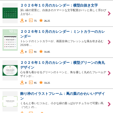
２０２６年１０月のカレンダー：横型白抜き文字
深い緑の背景に、白抜きのスマートな文字配置がパッと美しく浮かび
上がる2…
0
75
26.25
２０２６年１０月のカレンダー：ミントカラーのカレ
ンダー
トレンドのミントカラーが、画面全体にフレッシュな風を吹き込む
2026年…
0
91
31.85
２０２６年１０月のカレンダー：横型グリーンの角丸
デザイン
心を落ち着かせるグリーンのトーンと、角を優しく丸めたフレームデ
ザインが…
0
95
33.25
飾り枠のイラストフレーム：蔦の葉のかわいいデザイ
ン
くるんと巻いたツルと、小さな緑の葉っぱがナチュラルで可愛い蔦
（つた）の…