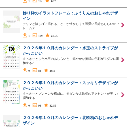
1
112
42.7
飾り枠のイラストフレーム：ふうりんのおしゃれデザ
イン
チリンと涼しげに揺れる、どこか懐かしくて可愛い風鈴あしらいのフ
レームテ…
1
109
41.65
２０２６年１０月のカレンダー：水玉のストライプが
かっこいい
すっきりとした水玉のあしらいと、鮮やかな黄緑の色彩がモダンに調
和する2…
0
84
29.4
２０２６年１０月のカレンダー：スッキリデザインが
かっこいい
すっきりとプレーンな構成に、モダンな北欧柄のアクセントが美しく
調和する…
0
93
32.55
２０２６年１０月のカレンダー：北欧柄のおしゃれデ
ザイン