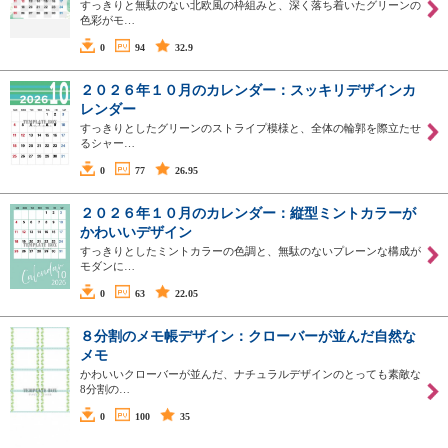
すっきりと無駄のない北欧風の枠組みと、深く落ち着いたグリーンの
色彩がモ…
0
94
32.9
２０２６年１０月のカレンダー：スッキリデザインカ
レンダー
すっきりとしたグリーンのストライプ模様と、全体の輪郭を際立たせ
るシャー…
0
77
26.95
２０２６年１０月のカレンダー：縦型ミントカラーが
かわいいデザイン
すっきりとしたミントカラーの色調と、無駄のないプレーンな構成が
モダンに…
0
63
22.05
８分割のメモ帳デザイン：クローバーが並んだ自然な
メモ
かわいいクローバーが並んだ、ナチュラルデザインのとっても素敵な
8分割の…
0
100
35