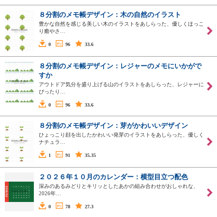
８分割のメモ帳デザイン：木の自然のイラスト
豊かな自然を感じる美しい木のイラストをあしらった、優しくほっこ
り癒やさ…
0
96
33.6
８分割のメモ帳デザイン：レジャーのメモにいかがで
すか
アウトドア気分を盛り上げる山のイラストをあしらった、レジャーに
ぴったり…
0
96
33.6
８分割のメモ帳デザイン：芽がかわいいデザイン
ひょっこり顔を出したかわいい発芽のイラストをあしらった、優しく
ナチュラ…
1
91
35.35
２０２６年１０月のカレンダー：横型目立つ配色
深みのあるみどりとキリッとしたあかの組み合わせがおしゃれな、
2026年…
0
78
27.3