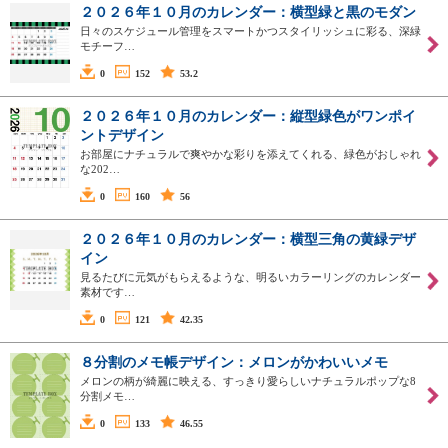
２０２６年１０月のカレンダー：横型緑と黒のモダン
日々のスケジュール管理をスマートかつスタイリッシュに彩る、深緑
モチーフ…
0
152
53.2
２０２６年１０月のカレンダー：縦型緑色がワンポイ
ントデザイン
お部屋にナチュラルで爽やかな彩りを添えてくれる、緑色がおしゃれ
な202…
0
160
56
２０２６年１０月のカレンダー：横型三角の黄緑デザ
イン
見るたびに元気がもらえるような、明るいカラーリングのカレンダー
素材です…
0
121
42.35
８分割のメモ帳デザイン：メロンがかわいいメモ
メロンの柄が綺麗に映える、すっきり愛らしいナチュラルポップな8
分割メモ…
0
133
46.55