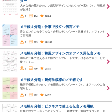
ダー
大きな梅の花がかわいい縦型デザインのカレンダー素材です。和風柄
がお好き…
0
484
169.4
メモ帳４分割：仕事で役立つ伝言メモ
青とピンクのカラフルな４分割のテンプレート素材です。オフィスや
ご自宅用…
0
803
281.05
メモ帳８分割：和風デザインのオフィス用伝言メモ
和風の仕事で使えるメモ帳のテンプレートです。はさみでカットして
使ってく…
0
730
255.5
メモ帳８分割：幾何学模様のメモ帳です
幾何学模様のかわいいメモ用紙のテンプレートです。オフィスやご自
宅用とし…
1
682
242.2
メモ帳８分割：ビジネスで使える伝言メモ用紙
仕事で役立つ伝言メモのテンプレート素材です。無料でダウンロード