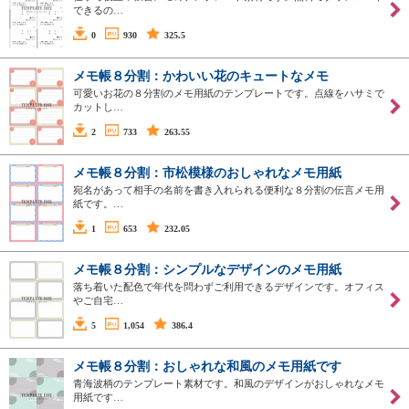
できるの…
0
930
325.5
メモ帳８分割：かわいい花のキュートなメモ
可愛いお花の８分割のメモ用紙のテンプレートです。点線をハサミで
カットし…
2
733
263.55
メモ帳８分割：市松模様のおしゃれなメモ用紙
宛名があって相手の名前を書き入れられる便利な８分割の伝言メモ用
紙です。…
1
653
232.05
メモ帳８分割：シンプルなデザインのメモ用紙
落ち着いた配色で年代を問わずご利用できるデザインです。オフィス
やご自宅…
5
1,054
386.4
メモ帳８分割：おしゃれな和風のメモ用紙です
青海波柄のテンプレート素材です。和風のデザインがおしゃれなメモ
用紙です…