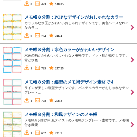
0
423
148.05
メモ帳８分割：POPなデザインがおしゃれなカラー
カラフルな水玉がかわいいおしゃれデザインです。黄色ベースなPOP
なカラ…
0
704
246.4
メモ帳８分割：水色カラーがかわいいデザイン
水色の柄がかわいいおしゃれなメモ帳です。ドット柄が癒やしです。
青と水色…
1
725
257.25
メモ帳８分割：縦型のメモ補デザイン素材です
ラインが美しい縦型デザインです。パステルカラーがおしゃれなテン
プレート…
1
728
258.3
メモ帳８分割：和風デザインのメモ帳
メモ帳８分割の和風テイストのメモ帳テンプレート素材です。メモ欄
付き機能…
1
652
231.7