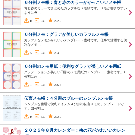
６分割メモ帳：青と赤のカラーがかっこいいメモ帳
青と赤のカラーでまとめたカラフルなメモ帳です。メモが書きやすい
ようにラ…
0
636
222.6
６分割メモ：グラデが美しいカラフルメモ帳
カラフルなメモがかわいいテンプレート素材です。仕事で活躍する便
利なメモ…
5
530
203
６分割のメモ用紙：便利なグラデが美しいメモ用紙
グラデーションが美しい円形のメモ用紙のテンプレート素材です。６
分割にわ…
1
638
226.8
伝言メモ帳：４分割のブルーのシンプルメモ帳
シンプルな職場で便利アイテム４分割の伝言メモのテンプレートで
す。四分割…
0
836
292.6
２０２５年８月カレンダー：梅の花がかわいいカレン