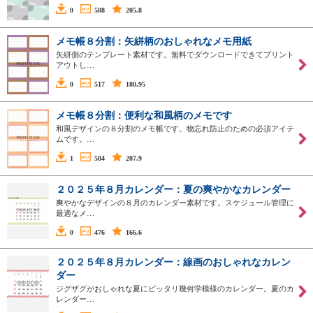
0
588
205.8
メモ帳８分割：矢絣柄のおしゃれなメモ用紙
矢絣側のテンプレート素材です。無料でダウンロードできてプリント
アウトし…
0
517
180.95
メモ帳８分割：便利な和風柄のメモです
和風デザインの８分割のメモ帳です。物忘れ防止のための必須アイテ
ムです。…
1
584
207.9
２０２５年８月カレンダー：夏の爽やかなカレンダー
爽やかなデザインの８月のカレンダー素材です。スケジュール管理に
最適なメ…
0
476
166.6
２０２５年８月カレンダー：線画のおしゃれなカレン
ダー
ジグザグがおしゃれな夏にピッタリ幾何学模様のカレンダー。夏のカ
レンダー…