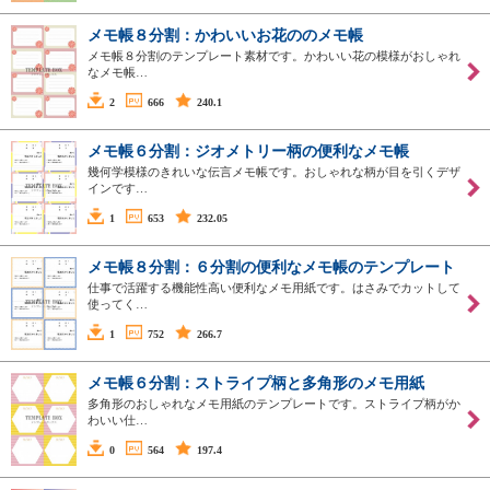
メモ帳８分割：かわいいお花ののメモ帳
メモ帳８分割のテンプレート素材です。かわいい花の模様がおしゃれ
なメモ帳…
2
666
240.1
メモ帳６分割：ジオメトリー柄の便利なメモ帳
幾何学模様のきれいな伝言メモ帳です。おしゃれな柄が目を引くデザ
インです…
1
653
232.05
メモ帳８分割：６分割の便利なメモ帳のテンプレート
仕事で活躍する機能性高い便利なメモ用紙です。はさみでカットして
使ってく…
1
752
266.7
メモ帳６分割：ストライプ柄と多角形のメモ用紙
多角形のおしゃれなメモ用紙のテンプレートです。ストライプ柄がか
わいい仕…
0
564
197.4