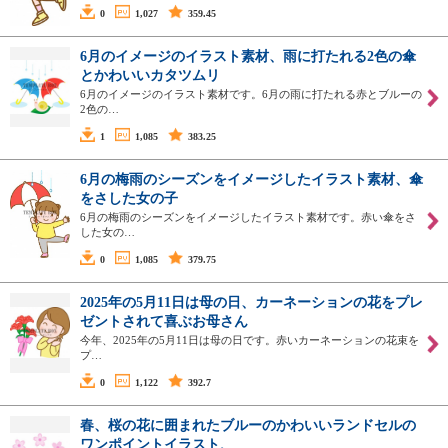
0
1,027
359.45
6月のイメージのイラスト素材、雨に打たれる2色の傘
とかわいいカタツムリ
6月のイメージのイラスト素材です。6月の雨に打たれる赤とブルーの
2色の…
1
1,085
383.25
6月の梅雨のシーズンをイメージしたイラスト素材、傘
をさした女の子
6月の梅雨のシーズンをイメージしたイラスト素材です。赤い傘をさ
した女の…
0
1,085
379.75
2025年の5月11日は母の日、カーネーションの花をプレ
ゼントされて喜ぶお母さん
今年、2025年の5月11日は母の日です。赤いカーネーションの花束を
プ…
0
1,122
392.7
春、桜の花に囲まれたブルーのかわいいランドセルの
ワンポイントイラスト、