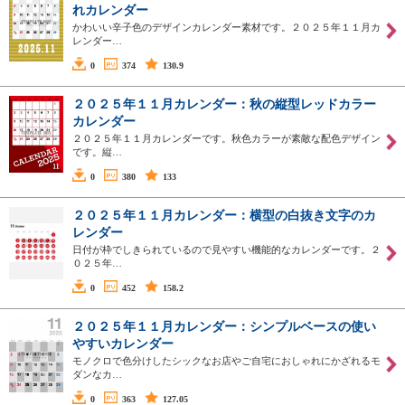
れカレンダー
かわいい辛子色のデザインカレンダー素材です。２０２５年１１月カ
レンダー…
0
374
130.9
２０２５年１１月カレンダー：秋の縦型レッドカラー
カレンダー
２０２５年１１月カレンダーです。秋色カラーが素敵な配色デザイン
です。縦…
0
380
133
２０２５年１１月カレンダー：横型の白抜き文字のカ
レンダー
日付が枠でしきられているので見やすい機能的なカレンダーです。２
０２５年…
0
452
158.2
２０２５年１１月カレンダー：シンプルベースの使い
やすいカレンダー
モノクロで色分けしたシックなお店やご自宅におしゃれにかざれるモ
ダンなカ…
0
363
127.05