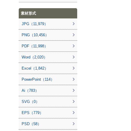
素材形式
JPG（11,979）
PNG（10,456）
PDF（11,998）
Word（2,020）
Excel（1,842）
PowerPoint（114）
Ai（783）
SVG（0）
EPS（779）
PSD（58）