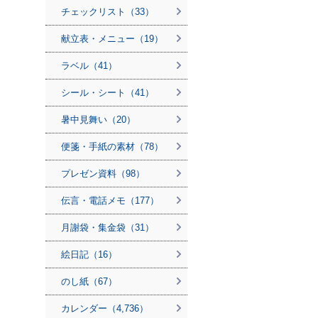
チェックリスト（33）
献立表・メニュー（19）
ラベル（41）
シール・シート（41）
暑中見舞い（20）
便箋・手紙の素材（78）
プレゼン資料（98）
伝言・電話メモ（177）
月謝袋・集金袋（31）
絵日記（16）
のし紙（67）
カレンダー（4,736）