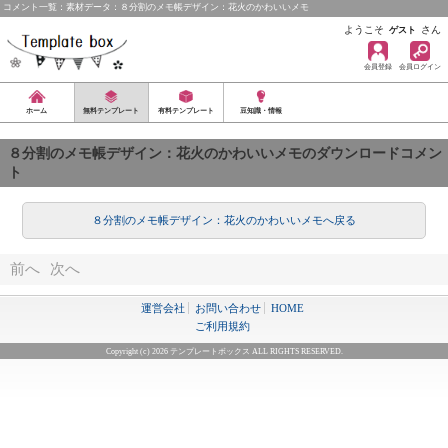
コメント一覧：素材データ：８分割のメモ帳デザイン：花火のかわいいメモ
ようこそ
さん
ゲスト
会員登録
会員ログイン
ホーム
無料テンプレート
有料テンプレート
豆知識・情報
８分割のメモ帳デザイン：花火のかわいいメモのダウンロードコメン
ト
８分割のメモ帳デザイン：花火のかわいいメモへ戻る
前へ
次へ
運営会社
お問い合わせ
HOME
ご利用規約
Copyright (c) 2026 テンプレートボックス ALL RIGHTS RESERVED.