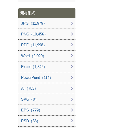
素材形式
JPG（11,979）
PNG（10,456）
PDF（11,998）
Word（2,020）
Excel（1,842）
PowerPoint（114）
Ai（783）
SVG（0）
EPS（779）
PSD（58）