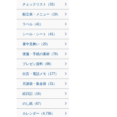
チェックリスト（33）
献立表・メニュー（19）
ラベル（41）
シール・シート（41）
暑中見舞い（20）
便箋・手紙の素材（78）
プレゼン資料（98）
伝言・電話メモ（177）
月謝袋・集金袋（31）
絵日記（16）
のし紙（67）
カレンダー（4,736）