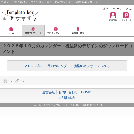
コメント一覧：素材データ：２０２６年１０月のカレンダー：横型斜めデザイン
ようこそ
さん
ゲスト
会員登録
会員ログイン
ホーム
無料テンプレート
有料テンプレート
豆知識・情報
２０２６年１０月のカレンダー：横型斜めデザインのダウンロードコ
メント
２０２６年１０月のカレンダー：横型斜めデザインへ戻る
前へ
次へ
運営会社
お問い合わせ
HOME
ご利用規約
Copyright (c) 2026 テンプレートボックス ALL RIGHTS RESERVED.