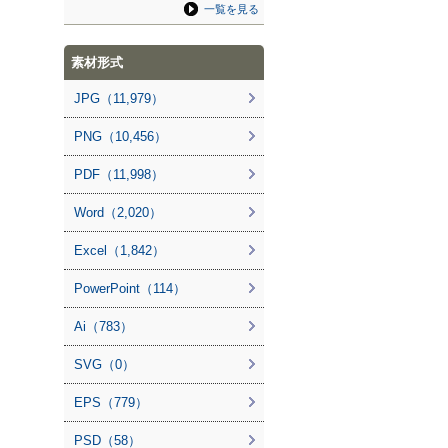
一覧を見る
素材形式
JPG（11,979）
PNG（10,456）
PDF（11,998）
Word（2,020）
Excel（1,842）
PowerPoint（114）
Ai（783）
SVG（0）
EPS（779）
PSD（58）