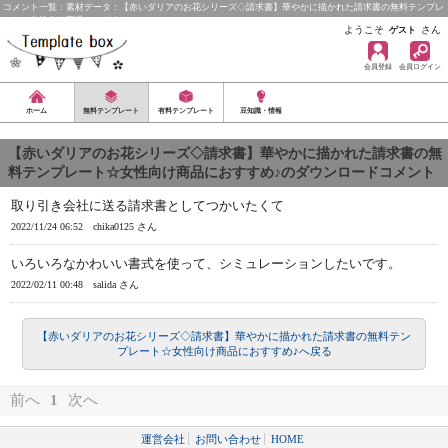
コメント一覧：素材データ：【赤いダリアのお花シリーズ◇請求書】華やかに描かれた請求書の無料テンプレ
ート☆女性向け商品におすすめ♪
ようこそ
さん
ゲスト
会員登録
会員ログイン
ホーム
無料テンプレート
有料テンプレート
豆知識・情報
【赤いダリアのお花シリーズ◇請求書】華やかに描かれた請求書の無
料テンプレート☆女性向け商品におすすめ♪のダウンロードコメント
取り引き会社に送る請求書としてつかいたくて
2022/11/24 06:52
chika0125 さん
いろいろなかわいい書式を使って、シミュレーションしたいです。
2022/02/11 00:48
salida さん
【赤いダリアのお花シリーズ◇請求書】華やかに描かれた請求書の無料テン
プレート☆女性向け商品におすすめ♪へ戻る
前へ
1
次へ
運営会社
お問い合わせ
HOME