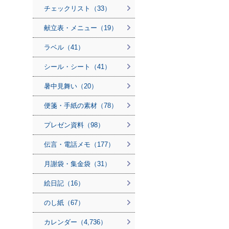
チェックリスト（33）
献立表・メニュー（19）
ラベル（41）
シール・シート（41）
暑中見舞い（20）
便箋・手紙の素材（78）
プレゼン資料（98）
伝言・電話メモ（177）
月謝袋・集金袋（31）
絵日記（16）
のし紙（67）
カレンダー（4,736）