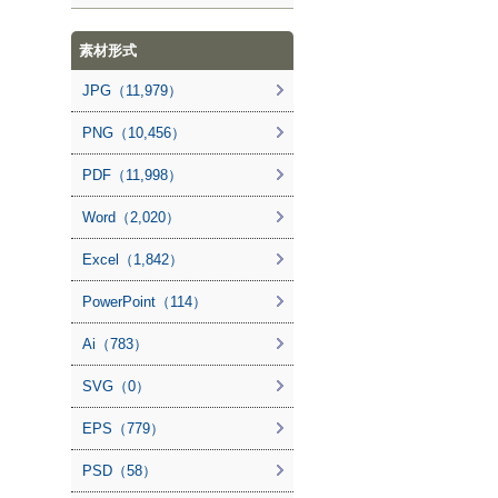
素材形式
JPG（11,979）
PNG（10,456）
PDF（11,998）
Word（2,020）
Excel（1,842）
PowerPoint（114）
Ai（783）
SVG（0）
EPS（779）
PSD（58）