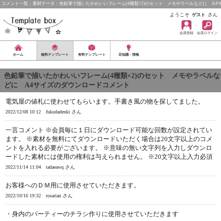
コメント一覧：素材データ：色鉛筆で描いたかわいいフレーム(4種類×2)のセット メモやラベルなどに A4
イズ
ようこそ
さん
ゲスト
会員登録
会員ログイン
ホーム
無料テンプレート
有料テンプレート
豆知識・情報
色鉛筆で描いたかわいいフレーム(4種類×2)のセット メモやラベルな
どに A4サイズのダウンロードコメント
電気屋の値札に使わせてもらいます。手書き風の物を探してました。
2022/12/08 10:12
fukudadenki さん
一言コメント ※会員毎に１日にダウンロード可能な回数が設定されてい
ます。 ※素材を無料にてダウンロードいただく場合は20文字以上のコメ
ントを入れる必要がございます。 ※意味の無い文字列を入力しダウンロ
ードした素材には使用の権利は与えられません。 ※20文字以上入力必須
2022/11/14 11:04
tadaeawq さん
お客様へのＤＭ用に使用させていただきます。
2022/10/16 19:32
rosarian さん
・身内のパーティーのチラシ作りに使用させていただきます