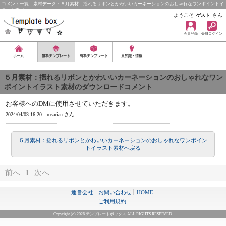
コメント一覧：素材データ：５月素材：揺れるリボンとかわいいカーネーションのおしゃれなワンポイントイ
ラスト素材
ようこそ
さん
ゲスト
会員登録
会員ログイン
ホーム
無料テンプレート
有料テンプレート
豆知識・情報
５月素材：揺れるリボンとかわいいカーネーションのおしゃれなワン
ポイントイラスト素材のダウンロードコメント
お客様へのDMに使用させていただきます。
2024/04/03 16:20
rosarian さん
５月素材：揺れるリボンとかわいいカーネーションのおしゃれなワンポイン
トイラスト素材へ戻る
前へ
1
次へ
運営会社
お問い合わせ
HOME
ご利用規約
Copyright (c) 2026 テンプレートボックス ALL RIGHTS RESERVED.