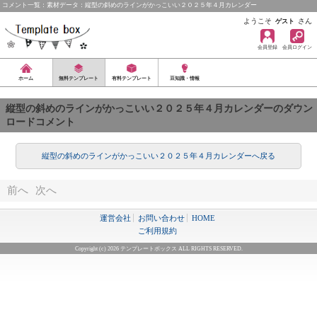
コメント一覧：素材データ：縦型の斜めのラインがかっこいい２０２５年４月カレンダー
ようこそ
さん
ゲスト
会員登録
会員ログイン
ホーム
無料テンプレート
有料テンプレート
豆知識・情報
縦型の斜めのラインがかっこいい２０２５年４月カレンダーのダウン
ロードコメント
縦型の斜めのラインがかっこいい２０２５年４月カレンダーへ戻る
前へ
次へ
運営会社
お問い合わせ
HOME
ご利用規約
Copyright (c) 2026 テンプレートボックス ALL RIGHTS RESERVED.