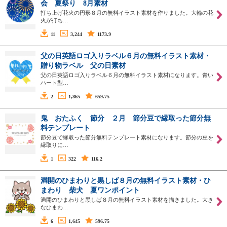
会 夏祭り 8月素材
打ち上げ花火の円形８月の無料イラスト素材を作りました。大輪の花
火が打ち…
11
3,244
1173.9
父の日英語ロゴ入りラベル６月の無料イラスト素材・
贈り物ラベル 父の日素材
父の日英語ロゴ入りラベル６月の無料イラスト素材になります。青い
ハート型…
2
1,865
659.75
鬼 おたふく 節分 ２月 節分豆で縁取った節分無
料テンプレート
節分豆で縁取った節分無料テンプレート素材になります。節分の豆を
縁取りに…
1
322
116.2
満開のひまわりと黒しば８月の無料イラスト素材・ひ
まわり 柴犬 夏ワンポイント
満開のひまわりと黒しば８月の無料イラスト素材を描きました。大き
なひまわ…
6
1,645
596.75