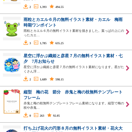
2
1,393
494.55
雨粒とカエル６月の無料イラスト素材・カエル 梅雨
時期ワンポイント
雨粒とカエル６月の無料イラスト素材を描きました。葉っぱの上にの
ったカエ…
3
1,785
635.25
星空に浮かぶ織姫と彦星７月の無料イラスト素材・七
夕 7月お知らせ
星空に浮かぶ織姫と彦星７月の無料イラスト素材になります。星がた
くさん浮…
2
1,689
598.15
縦型 梅の花 節分 赤鬼と梅の枝無料テンプレート
フレーム
赤鬼と梅の枝無料テンプレートフレーム素材になります。縦型で梅の
枝や赤鬼…
0
263
92.05
打ち上げ花火の円形８月の無料イラスト素材・花火大