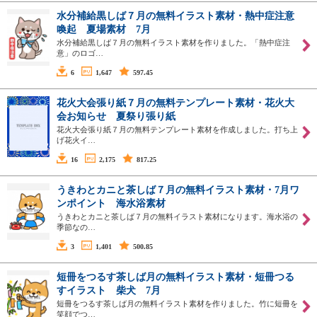
水分補給黒しば７月の無料イラスト素材・熱中症注意
喚起 夏場素材 7月
水分補給黒しば７月の無料イラスト素材を作りました。「熱中症注
意」のロゴ…
6
1,647
597.45
花火大会張り紙７月の無料テンプレート素材・花火大
会お知らせ 夏祭り張り紙
花火大会張り紙７月の無料テンプレート素材を作成しました。打ち上
げ花火イ…
16
2,175
817.25
うきわとカニと茶しば７月の無料イラスト素材・7月ワ
ンポイント 海水浴素材
うきわとカニと茶しば７月の無料イラスト素材になります。海水浴の
季節なの…
3
1,401
500.85
短冊をつるす茶しば月の無料イラスト素材・短冊つる
すイラスト 柴犬 7月
短冊をつるす茶しば月の無料イラスト素材を作りました。竹に短冊を
笑顔でつ…