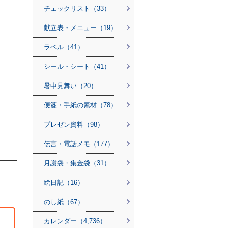
チェックリスト（33）
献立表・メニュー（19）
ラベル（41）
シール・シート（41）
暑中見舞い（20）
便箋・手紙の素材（78）
プレゼン資料（98）
伝言・電話メモ（177）
月謝袋・集金袋（31）
絵日記（16）
のし紙（67）
カレンダー（4,736）