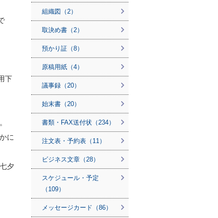
組織図（2）
で
取決め書（2）
預かり証（8）
原稿用紙（4）
用下
議事録（20）
始末書（20）
。
書類・FAX送付状（234）
かに
注文表・予約表（11）
ビジネス文章（28）
七夕
スケジュール・予定
（109）
メッセージカード（86）