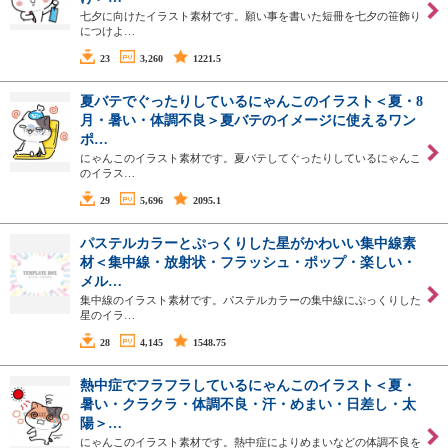
七夕に向けたイラスト素材です。願い事を書いた短冊を七夕の笹飾り
につけよ…
23
3,260
1221.5
夏バテでぐったりしているにゃんこのイラスト＜夏・8
月・暑い・体調不良＞夏バテのイメージに使えるワン
ポ…
にゃんこのイラスト素材です。夏バテしてぐったりしているにゃんこ
のイラス…
29
5,696
2095.1
パステルカラーとぷっくりした星がかわいい集中線素
材＜集中線・放射状・フラッシュ・ポップ・楽しい・
メル…
集中線のイラスト素材です。パステルカラーの集中線にぷっくりした
星のイラ…
28
4,145
1548.75
熱中症でフラフラしているにゃんこのイラスト＜夏・
暑い・クラクラ・体調不良・汗・めまい・日差し・太
陽＞…
にゃんこのイラスト素材です。熱中症によりめまいなどの体調不良を