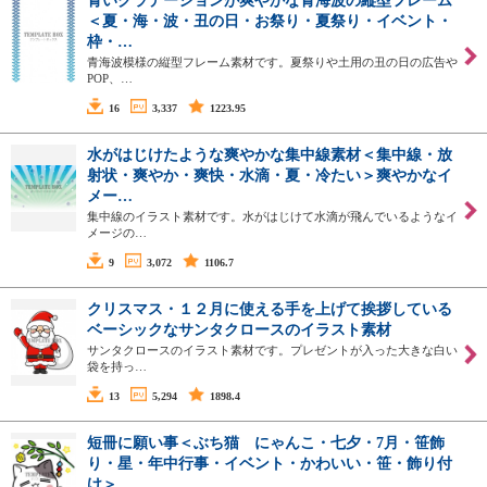
青いグラデーションが爽やかな青海波の縦型フレーム
＜夏・海・波・丑の日・お祭り・夏祭り・イベント・
枠・…
青海波模様の縦型フレーム素材です。夏祭りや土用の丑の日の広告や
POP、…
16
3,337
1223.95
水がはじけたような爽やかな集中線素材＜集中線・放
射状・爽やか・爽快・水滴・夏・冷たい＞爽やかなイ
メー…
集中線のイラスト素材です。水がはじけて水滴が飛んでいるようなイ
メージの…
9
3,072
1106.7
クリスマス・１２月に使える手を上げて挨拶している
ベーシックなサンタクロースのイラスト素材
サンタクロースのイラスト素材です。プレゼントが入った大きな白い
袋を持っ…
13
5,294
1898.4
短冊に願い事＜ぶち猫 にゃんこ・七夕・7月・笹飾
り・星・年中行事・イベント・かわいい・笹・飾り付
け＞…