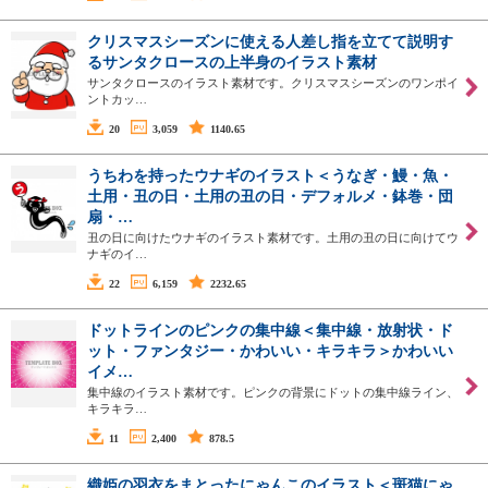
クリスマスシーズンに使える人差し指を立てて説明す
るサンタクロースの上半身のイラスト素材
サンタクロースのイラスト素材です。クリスマスシーズンのワンポイ
ントカッ…
20
3,059
1140.65
うちわを持ったウナギのイラスト＜うなぎ・鰻・魚・
土用・丑の日・土用の丑の日・デフォルメ・鉢巻・団
扇・…
丑の日に向けたウナギのイラスト素材です。土用の丑の日に向けてウ
ナギのイ…
22
6,159
2232.65
ドットラインのピンクの集中線＜集中線・放射状・ド
ット・ファンタジー・かわいい・キラキラ＞かわいい
イメ…
集中線のイラスト素材です。ピンクの背景にドットの集中線ライン、
キラキラ…
11
2,400
878.5
織姫の羽衣をまとったにゃんこのイラスト＜斑猫にゃ