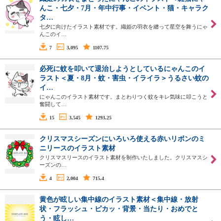
んこ・七夕・7月・年中行事・イベント・猫・キャラク
タ…
七夕に向けたイラスト素材です。織姫の羽衣を纏って星空を舞うにゃ
んこのイ…
7
3,095
1107.75
必死に蚊を叩いて退治しようとしているにゃんこのイ
ラスト＜夏・8月・蚊・害虫・イライラ＞うるさい蚊の
イ…
にゃんこのイラスト素材です。まとわりつく蚊をキレ気味に叩こうと
奮闘して…
15
3,545
1293.25
クリスマスシーズンにいろいろ使える赤いリボンのミ
ニリースのイラスト素材
クリスマスリースのイラスト素材を制作いたしました。クリスマスシ
ーズンの…
4
2,004
715.4
黄色が眩しい集中線のイラスト素材＜集中線・放射
状・フラッシュ・ピカッ・背景・当たり・おめでと
う・眩し…