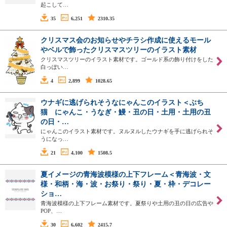
起こして…
35
6,251
2310.35
クリスマス会のお知らせやチラシ作成に使えるモール
やベルで飾ったクリスマスツリーのイラスト素材
クリスマスツリーのイラスト素材です。ゴールド系の飾り付けをした
白っぽい…
4
2,899
1028.65
ウナギに逃げられそうなにゃんこのイラスト＜ぶち
猫 にゃんこ・うなぎ・鰻・丑の日・土用・土用の丑
の日・…
にゃんこのイラスト素材です。ヌルヌルしたウナギを手に逃げられそ
うになっ…
21
4,100
1508.5
夏イメージの青海波模様の上下フレーム＜青海波・文
様・和柄・海・波・お祭り・祭り・夏・枠・デコレー
ショ…
青海波模様の上下フレーム素材です。夏祭りや土用の丑の日の広告や
POP、…
30
6,602
2415.7