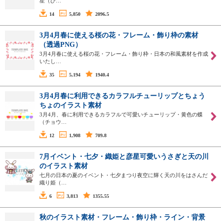
星（ひ…
14
5,850
2096.5
3月4月春に使える桜の花・フレーム・飾り枠の素材
（透過PNG）
3月4月春に使える桜の花・フレーム・飾り枠・日本の和風素材を作成
いたし…
35
5,194
1940.4
3月4月春に利用できるカラフルチューリップとちょう
ちょのイラスト素材
3月4月、春に利用できるカラフルで可愛いチューリップ・黄色の蝶
（チョウ…
12
1,908
709.8
7月イベント・七夕・織姫と彦星可愛いうさぎと天の川
のイラスト素材
七月の日本の夏のイベント・七夕まつり夜空に輝く天の川をはさんだ
織り姫（…
6
3,813
1355.55
秋のイラスト素材・フレーム・飾り枠・ライン・背景