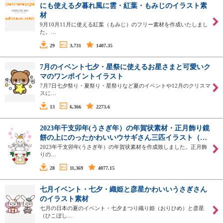
にも使える夕暮れ風に雲・紅葉・もみじのイラスト素
材
9月10月11月に使える紅葉（もみじ）のフリー素材を作成いたしまし
た。…
29
3,731
1407.35
7月のイベント七夕・星祭に使えるお星さまと可愛いク
マのワンポイントイラスト
7月7日七夕祭り・夏祭り・星祭りなど夏のイベントや12月のクリスマ
スに…
13
6,366
2273.6
2023年干支卯年(うさぎ年）の年賀状素材・正月飾り鏡
餅の上にのったかわいいウサギさん三匹イラスト（…
2023年干支卯年(うさぎ年）の年賀状素材を作成致しました。正月飾
りの…
28
11,369
4077.15
七月イベント・七夕・織姫と彦星かわいいうさぎさん
のイラスト素材
七月の日本の夏のイベント・七夕まつり織り姫（おりひめ）と彦星
（ひこぼし…