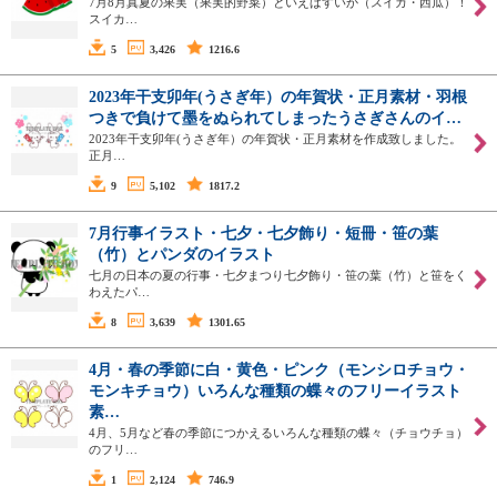
7月8月真夏の果実（果実的野菜）といえばすいか（スイカ・西瓜）！
スイカ…
5
3,426
1216.6
2023年干支卯年(うさぎ年）の年賀状・正月素材・羽根
つきで負けて墨をぬられてしまったうさぎさんのイ…
2023年干支卯年(うさぎ年）の年賀状・正月素材を作成致しました。
正月…
9
5,102
1817.2
7月行事イラスト・七夕・七夕飾り・短冊・笹の葉
（竹）とパンダのイラスト
七月の日本の夏の行事・七夕まつり七夕飾り・笹の葉（竹）と笹をく
わえたパ…
8
3,639
1301.65
4月・春の季節に白・黄色・ピンク（モンシロチョウ・
モンキチョウ）いろんな種類の蝶々のフリーイラスト
素…
4月、5月など春の季節につかえるいろんな種類の蝶々（チョウチョ）
のフリ…
1
2,124
746.9