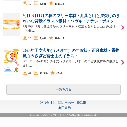
10
3,681
1323.35
9月10月11月の秋のフリー素材・紅葉と山と夕焼けのき
れいな背景イラスト素材・ハガキ・チラシ・ポスタ…
9月10月11月に使える秋のフリー素材・紅葉ともみじと山と夕焼け
（夕日…
20
5,469
1984.15
2023年干支卯年(うさぎ年）の年賀状・正月素材・置物
風白うさぎと富士山のイラスト
2023年（令和5年）の干支うさぎ年（卯年）の年賀状素材を作成致し
まし…
62
12,940
4746
一覧を見る
運営会社
お問い合わせ
HOME
ご利用規約
Copyright (c) 2026 テンプレートボックス ALL RIGHTS RESERVED.