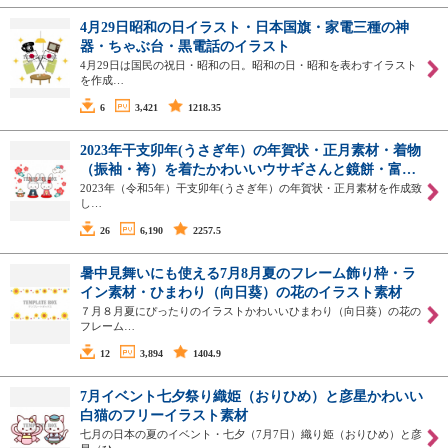
4月29日昭和の日イラスト・日本国旗・家電三種の神
器・ちゃぶ台・黒電話のイラスト
4月29日は国民の祝日・昭和の日。昭和の日・昭和を表わすイラスト
を作成…
6
3,421
1218.35
2023年干支卯年(うさぎ年）の年賀状・正月素材・着物
（振袖・袴）を着たかわいいウサギさんと鏡餅・富…
2023年（令和5年）干支卯年(うさぎ年）の年賀状・正月素材を作成致
し…
26
6,190
2257.5
暑中見舞いにも使える7月8月夏のフレーム飾り枠・ラ
イン素材・ひまわり（向日葵）の花のイラスト素材
７月８月夏にぴったりのイラストかわいいひまわり（向日葵）の花の
フレーム…
12
3,894
1404.9
7月イベント七夕祭り織姫（おりひめ）と彦星かわいい
白猫のフリーイラスト素材
七月の日本の夏のイベント・七夕（7月7日）織り姫（おりひめ）と彦