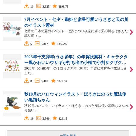
10
3,325
1198.75
7月イベント・七夕・織姫と彦星可愛いうさぎと天の川
のイラスト素材
七月の日本の夏のイベント・七夕まつり夜空に輝く天の川をはさんだ
織り姫（…
6
3,817
1356.95
2023年干支卯年(うさぎ年）の年賀状素材・キャラクタ
ー風かわいいウサギが打ち出の小槌で小判ザクザク…
2023年（令和5年）の干支うさぎ年（卯年）年賀状素材を作成致しま
した…
8
3,481
1246.35
秋10月のハロウィンイラスト・ほうきにのった魔法使
い黒猫ちゃん
秋10月のハロウィンイラスト・ほうきにのった魔法使い黒猫ちゃんの
可愛い…
19
3,500
1291.5
一覧を見る