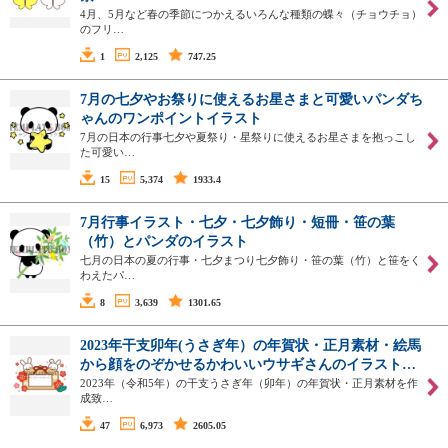
4月、5月など春の季節につかえるいろんな種類の蝶々（チョウチョ）
のフリ…
1
2,125
747.25
7月の七夕やお祭りに使えるお星さまと可愛いパンダち
ゃんのワンポイントイラスト
7月の日本の行事七夕や夏祭り・星祭りに使えるお星さまを抱っこし
た可愛い…
15
5,374
1933.4
7月行事イラスト・七夕・七夕飾り・短冊・笹の葉
（竹）とパンダのイラスト
七月の日本の夏の行事・七夕まつり七夕飾り・笹の葉（竹）と笹をく
わえたパ…
8
3,639
1301.65
2023年干支卯年(うさぎ年）の年賀状・正月素材・絵馬
から顔をのぞかせるかわいいウサギさんのイラスト…
2023年（令和5年）の干支うさぎ年（卯年）の年賀状・正月素材を作
成致…
47
6,973
2605.05