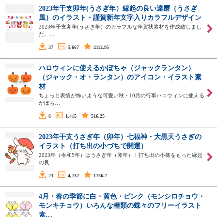
2023年干支卯年(うさぎ年）縁起の良い達磨（うさぎ
風）のイラスト・謹賀新年文字入りカラフルデザイン
2023年干支卯年(うさぎ年）のカラフルな年賀状素材を作成致しまし
た。…
37
5,667
2112.95
ハロウィンに使えるかぼちゃ（ジャックランタン）
（ジャック・オ・ランタン）のアイコン・イラスト素
材
ちょっと表情が怖いような可愛い秋・10月の行事ハロウィンに使える
かぼち…
6
1,415
516.25
2023年干支うさぎ年（卯年）七福神・大黒天うさぎの
イラスト（打ち出の小づちで開運）
2023年（令和5年）はうさぎ年（卯年）！打ち出の小槌をもった縁起
の良…
23
4,732
1736.7
4月・春の季節に白・黄色・ピンク（モンシロチョウ・
モンキチョウ）いろんな種類の蝶々のフリーイラスト
素…