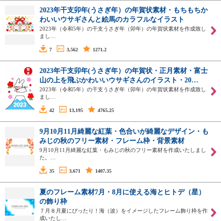
2023年干支卯年(うさぎ年）の年賀状素材・もちもちか
わいいウサギさんと絵馬のカラフルなイラスト
2023年（令和5年）の干支うさぎ年（卯年）の年賀状素材を作成致し
まし…
7
3,562
1271.2
2023年干支卯年(うさぎ年）の年賀状・正月素材・富士
山の上を飛ぶかわいいウサギさんのイラスト・20…
2023年（令和5年）の干支うさぎ年（卯年）の年賀状素材を作成致し
まし…
42
13,195
4765.25
9月10月11月綺麗な紅葉・色合いが綺麗なデザイン・も
みじの秋のフリー素材・フレーム枠・背景素材
9月10月11月綺麗な紅葉・もみじの秋のフリー素材を作成いたしまし
た。…
35
3,671
1407.35
夏のフレーム素材7月・8月に使える海とヒトデ（星）
の飾り枠
７月８月夏にぴったり！海（波）をイメージしたフレーム飾り枠を作
成いたし…