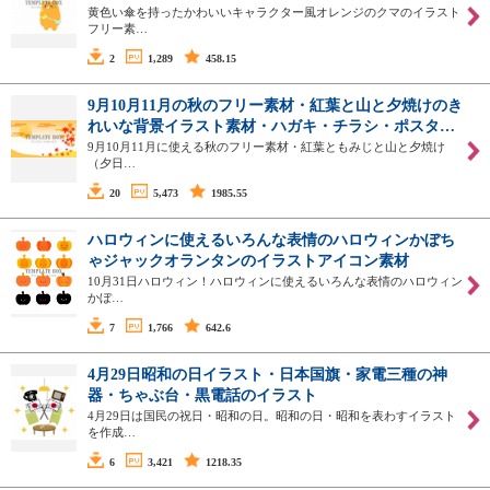
黄色い傘を持ったかわいいキャラクター風オレンジのクマのイラスト
フリー素…
2
1,289
458.15
9月10月11月の秋のフリー素材・紅葉と山と夕焼けのき
れいな背景イラスト素材・ハガキ・チラシ・ポスタ…
9月10月11月に使える秋のフリー素材・紅葉ともみじと山と夕焼け
（夕日…
20
5,473
1985.55
ハロウィンに使えるいろんな表情のハロウィンかぼち
ゃジャックオランタンのイラストアイコン素材
10月31日ハロウィン！ハロウィンに使えるいろんな表情のハロウィン
かぼ…
7
1,766
642.6
4月29日昭和の日イラスト・日本国旗・家電三種の神
器・ちゃぶ台・黒電話のイラスト
4月29日は国民の祝日・昭和の日。昭和の日・昭和を表わすイラスト
を作成…
6
3,421
1218.35