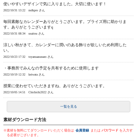
使いやすいデザインで気に入りました。大切に使います！
2022/10/31 13:22
mdkpro さん
毎回素敵なカレンダーありがとうございます。プライズ用に助かりま
す。ありがとうございますq
2022/10/31 08:34
usaitou さん
涼しい秋がきて、カレンダーに潤いのある飾りが欲しいため利用した
い。
2022/10/23 17:32
toyamaasunaro さん
・事務所でみんなの予定を共有するために使用します
2022/10/19 12:32
keiwata さん
授業に使わせていただきますね、ありがとうございます。
2022/10/05 14:51
Chichichi2022 さん
一覧を見る
素材ダウンロード方法
※素材を無料にてダウンロードいただく場合は
会員登録
または
パスワード
を入力す
る必要がございます。