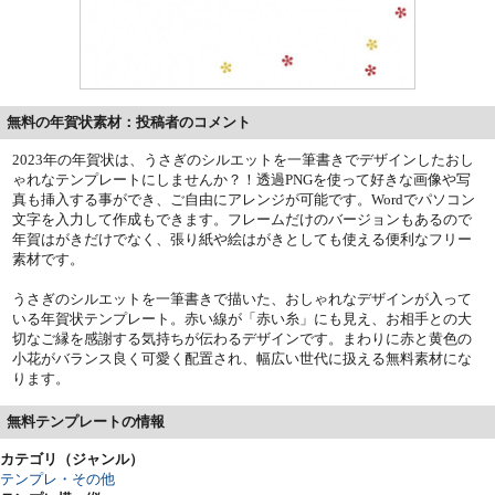
無料の年賀状素材：投稿者のコメント
2023年の年賀状は、うさぎのシルエットを一筆書きでデザインしたおし
ゃれなテンプレートにしませんか？！透過PNGを使って好きな画像や写
真も挿入する事ができ、ご自由にアレンジが可能です。Wordでパソコン
文字を入力して作成もできます。フレームだけのバージョンもあるので
年賀はがきだけでなく、張り紙や絵はがきとしても使える便利なフリー
素材です。
うさぎのシルエットを一筆書きで描いた、おしゃれなデザインが入って
いる年賀状テンプレート。赤い線が「赤い糸」にも見え、お相手との大
切なご縁を感謝する気持ちが伝わるデザインです。まわりに赤と黄色の
小花がバランス良く可愛く配置され、幅広い世代に扱える無料素材にな
ります。
無料テンプレートの情報
カテゴリ（ジャンル）
テンプレ・その他