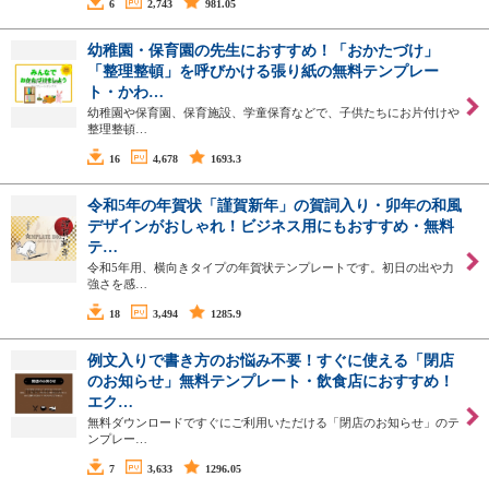
6
2,743
981.05
幼稚園・保育園の先生におすすめ！「おかたづけ」
「整理整頓」を呼びかける張り紙の無料テンプレー
ト・かわ…
幼稚園や保育園、保育施設、学童保育などで、子供たちにお片付けや
整理整頓…
16
4,678
1693.3
令和5年の年賀状「謹賀新年」の賀詞入り・卯年の和風
デザインがおしゃれ！ビジネス用にもおすすめ・無料
テ…
令和5年用、横向きタイプの年賀状テンプレートです。初日の出や力
強さを感…
18
3,494
1285.9
例文入りで書き方のお悩み不要！すぐに使える「閉店
のお知らせ」無料テンプレート・飲食店におすすめ！
エク…
無料ダウンロードですぐにご利用いただける「閉店のお知らせ」のテ
ンプレー…
7
3,633
1296.05