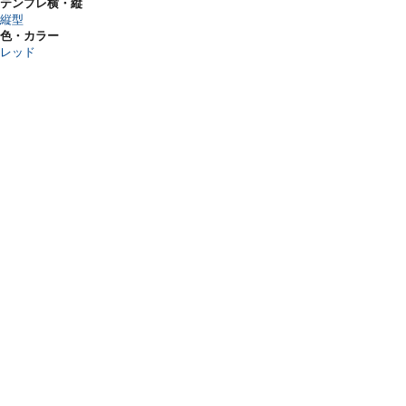
テンプレ横・縦
縦型
色・カラー
レッド