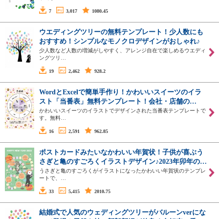
7
3,017
1080.45
ウエディングツリーの無料テンプレート！少人数にも
おすすめ！シンプルなモノクロデザインがおしゃれ♪
少人数など人数の増減がしやすく、アレンジ自在で楽しめるウエディ
ングツリ…
19
2,462
928.2
WordとExcelで簡単手作り！かわいいスイーツのイラ
スト「当番表」無料テンプレート！会社・店舗の…
かわいいスイーツのイラストでデザインされた当番表テンプレートで
す。無料…
16
2,591
962.85
ポストカードみたいなかわいい年賀状！子供が喜ぶう
さぎと亀のすごろくイラストデザイン♪2023年卯年の…
うさぎと亀のすごろくがイラストになったかわいい年賀状のテンプレ
ートで、…
33
5,415
2010.75
結婚式で人気のウェディングツリーがバルーンverにな