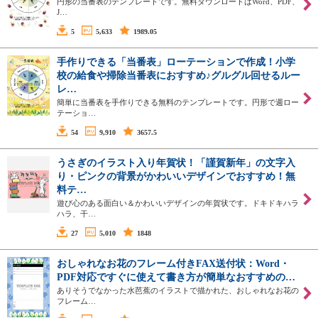
円形の当番表のテンプレートです。無料ダウンロードはWord、PDF、
J…
5
5,633
1989.05
手作りできる「当番表」ローテーションで作成！小学
校の給食や掃除当番表におすすめ♪グルグル回せるルー
レ…
簡単に当番表を手作りできる無料のテンプレートです。円形で週ロー
テーショ…
54
9,910
3657.5
うさぎのイラスト入り年賀状！「謹賀新年」の文字入
り・ピンクの背景がかわいいデザインでおすすめ！無
料テ…
遊び心のある面白い＆かわいいデザインの年賀状です。ドキドキハラ
ハラ、干…
27
5,010
1848
おしゃれなお花のフレーム付きFAX送付状：Word・
PDF対応ですぐに使えて書き方が簡単なおすすめの…
ありそうでなかった水芭蕉のイラストで描かれた、おしゃれなお花の
フレーム…