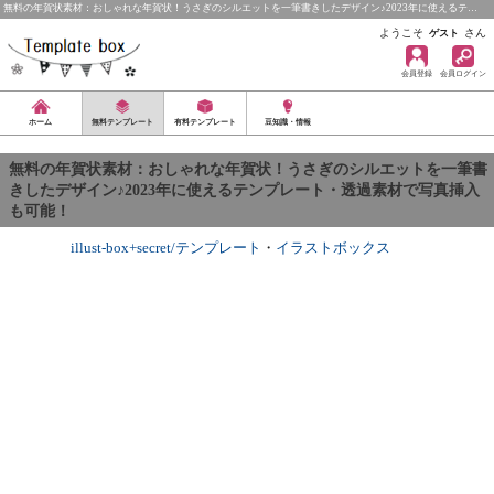
無料の年賀状素材：おしゃれな年賀状！うさぎのシルエットを一筆書きしたデザイン♪2023年に使えるテ…
ようこそ
さん
ゲスト
会員登録
会員ログイン
ホーム
無料テンプレート
有料テンプレート
豆知識・情報
無料の年賀状素材：おしゃれな年賀状！うさぎのシルエットを一筆書
きしたデザイン♪2023年に使えるテンプレート・透過素材で写真挿入
も可能！
illust-box+secret/テンプレート
・
イラストボックス