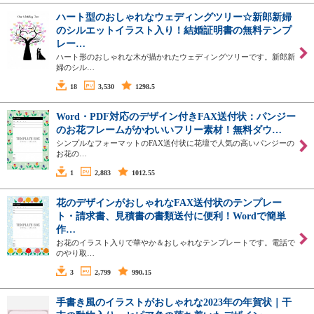
ハート型のおしゃれなウェディングツリー☆新郎新婦
のシルエットイラスト入り！結婚証明書の無料テンプ
レー…
ハート形のおしゃれな木が描かれたウェディングツリーです。新郎新
婦のシル…
18
3,530
1298.5
Word・PDF対応のデザイン付きFAX送付状：パンジー
のお花フレームがかわいいフリー素材！無料ダウ…
シンプルなフォーマットのFAX送付状に花壇で人気の高いパンジーの
お花の…
1
2,883
1012.55
花のデザインがおしゃれなFAX送付状のテンプレー
ト・請求書、見積書の書類送付に便利！Wordで簡単
作…
お花のイラスト入りで華やか＆おしゃれなテンプレートです。電話で
のやり取…
3
2,799
990.15
手書き風のイラストがおしゃれな2023年の年賀状｜干