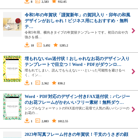
8
2,583
932.05
令和5年の年賀状「謹賀新年」の賀詞入り・卯年の和風
デザインがおしゃれ！ビジネス用にもおすすめ・無料
テ…
令和5年用、横向きタイプの年賀状テンプレートです。初日の出や力
強さを感…
18
3,492
1285.2
埋もれないfax送付状！おしゃれなお花のデザイン入り
テンプレートで目立つ！Word・PDFがダウンロ…
埋もれてしまい、読んでもらえない･･･といった可能性を避けるべ
く、イン…
1
2,362
830.2
Word・PDF対応のデザイン付きFAX送付状：パンジー
のお花フレームがかわいいフリー素材！無料ダウ…
シンプルなフォーマットのFAX送付状に花壇で人気の高いパンジーの
お花の…
1
2,883
1012.55
2023年写真フレーム付きの年賀状！干支のうさぎの顔