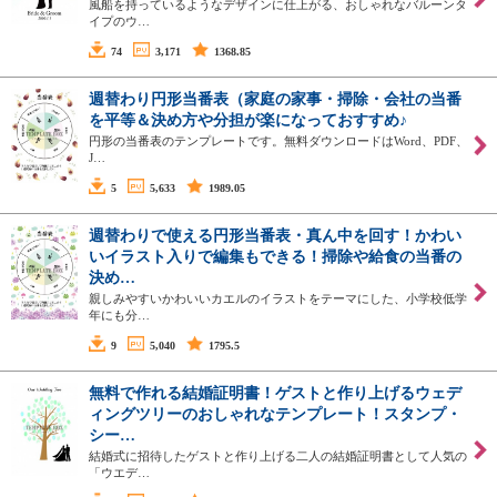
風船を持っているようなデザインに仕上がる、おしゃれなバルーンタ
イプのウ…
74
3,171
1368.85
週替わり円形当番表（家庭の家事・掃除・会社の当番
を平等＆決め方や分担が楽になっておすすめ♪
円形の当番表のテンプレートです。無料ダウンロードはWord、PDF、
J…
5
5,633
1989.05
週替わりで使える円形当番表・真ん中を回す！かわい
いイラスト入りで編集もできる！掃除や給食の当番の
決め…
親しみやすいかわいいカエルのイラストをテーマにした、小学校低学
年にも分…
9
5,040
1795.5
無料で作れる結婚証明書！ゲストと作り上げるウェデ
ィングツリーのおしゃれなテンプレート！スタンプ・
シー…
結婚式に招待したゲストと作り上げる二人の結婚証明書として人気の
「ウエデ…