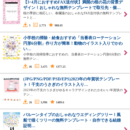
【3･4月におすすめFAX送付状】満開の桜の花の背景デ
ザイン！おしゃれな無料テンプレートで取引先・個…
桜の季節に相応しい、春爛漫のおしゃれなFAX送付状の無料テンプレ
ートと…
5
2,773
988.05
小学校の掃除・給食おすすめ「当番表ローテーション
円形6分割」作り方が簡単！動物のイラスト入りでかわ
い…
小学校の清掃指導におすすめの、当番表ローテーション円形6分割の
無料テン…
46
3,475
1377.25
(JPG/PNG/PDF/PSD/EPS)2023年の年賀状テンプレー
ト！干支のうさぎのイラスト入り…
2023年の干支のうさぎがゆるキャラデザインされたかわいい年賀状の
テン…
26
3,996
1489.6
バルーンタイプのおしゃれなウエディングツリー！風
船で描くツリーの無料テンプレート・自作できる結婚
証明…