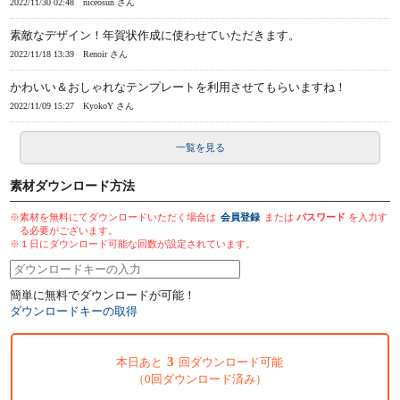
2022/11/30 02:48
niceosun さん
素敵なデザイン！年賀状作成に使わせていただきます。
2022/11/18 13:39
Renoir さん
かわいい＆おしゃれなテンプレートを利用させてもらいますね！
2022/11/09 15:27
KyokoY さん
一覧を見る
素材ダウンロード方法
※素材を無料にてダウンロードいただく場合は
会員登録
または
パスワード
を入力す
る必要がございます。
※１日にダウンロード可能な回数が設定されています。
簡単に無料でダウンロードが可能！
ダウンロードキーの取得
3
本日あと
回ダウンロード可能
（0回ダウンロード済み）