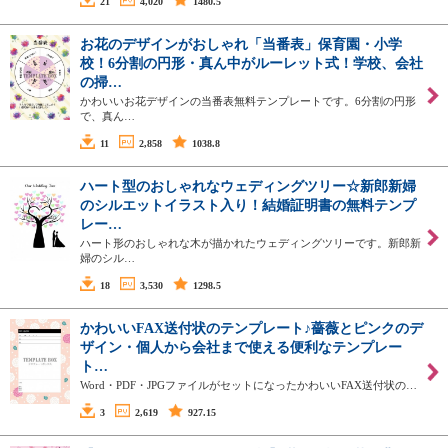
21
4,020
1480.5
お花のデザインがおしゃれ「当番表」保育園・小学
校！6分割の円形・真ん中がルーレット式！学校、会社
の掃…
かわいいお花デザインの当番表無料テンプレートです。6分割の円形
で、真ん…
11
2,858
1038.8
ハート型のおしゃれなウェディングツリー☆新郎新婦
のシルエットイラスト入り！結婚証明書の無料テンプ
レー…
ハート形のおしゃれな木が描かれたウェディングツリーです。新郎新
婦のシル…
18
3,530
1298.5
かわいいFAX送付状のテンプレート♪薔薇とピンクのデ
ザイン・個人から会社まで使える便利なテンプレー
ト…
Word・PDF・JPGファイルがセットになったかわいいFAX送付状の…
3
2,619
927.15