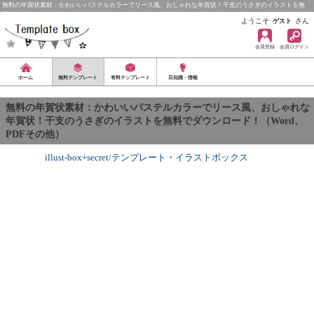
無料の年賀状素材：かわいいパステルカラーでリース風、おしゃれな年賀状！干支のうさぎのイラストを無
料…
ようこそ
さん
ゲスト
会員登録
会員ログイン
ホーム
無料テンプレート
有料テンプレート
豆知識・情報
無料の年賀状素材：かわいいパステルカラーでリース風、おしゃれな
年賀状！干支のうさぎのイラストを無料でダウンロード！（Word、
PDFその他）
illust-box+secret/テンプレート
・
イラストボックス